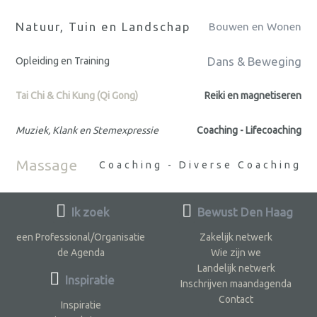
Natuur, Tuin en Landschap
Bouwen en Wonen
Dans & Beweging
Opleiding en Training
Tai Chi & Chi Kung (Qi Gong)
Reiki en magnetiseren
Muziek, Klank en Stemexpressie
Coaching - Lifecoaching
Massage
Coaching - Diverse Coaching
Ik zoek
Bewust Den Haag
een Professional/Organisatie
Zakelijk netwerk
de Agenda
Wie zijn we
Landelijk netwerk
Inspiratie
Inschrijven maandagenda
Contact
Inspiratie