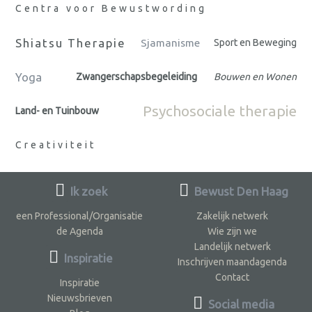
Centra voor Bewustwording
Shiatsu Therapie
Sjamanisme
Sport en Beweging
Yoga
Zwangerschapsbegeleiding
Bouwen en Wonen
Psychosociale therapie
Land- en Tuinbouw
Creativiteit
Ik zoek
Bewust Den Haag
een Professional/Organisatie
Zakelijk netwerk
de Agenda
Wie zijn we
Landelijk netwerk
Inspiratie
Inschrijven maandagenda
Contact
Inspiratie
Nieuwsbrieven
Social media