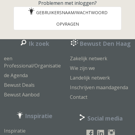
Problemen met inloggen?
GEBRUIKERSNAAM/WACHTWOORD
OPVRAGEN
Ik zoek
Bewust Den Haag
een
Zakelijk netwerk
Professional/Organisatie
Wie zijn we
de Agenda
Landelijk netwerk
Bewust Deals
Inschrijven maandagenda
Bewust Aanbod
Contact
Inspiratie
Social media
Inspiratie