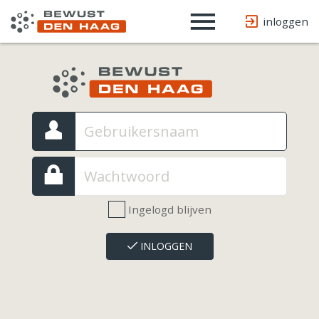
CC
Website
Email
url
inloggen
Ingelogd blijven
INLOGGEN