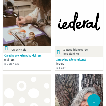
Creativiteit
Zijnsgeörienteerde
begeleiding
Creative Workshops by Idylness
Idylness
zingeving & levenskunst
Den Haag
iederal
Baarn