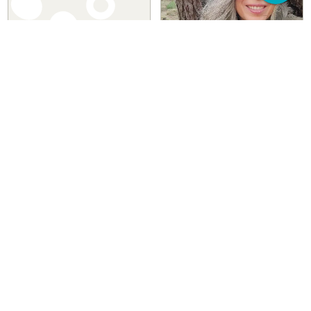
Kunst
Sjamanisme
Beweging Workshops, Fotokunst &
Sjamanisme van Noord-West Europa
Artistieke Interventie
en Healing Tao
Tanja Rudenko
Boomvrouw
Den Haag
Den Haag
Ik zoek
Bewust Den Haag
een Professional/Organisatie
Zakelijk netwerk
de Agenda
Wie zijn we
Landelijk netwerk
Inspiratie
Inschrijven maandagenda
Contact
Inspiratie
Nieuwsbrieven
Social media
Blog