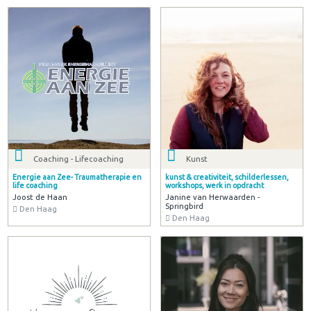
Coaching - Lifecoaching
Kunst
Energie aan Zee- Traumatherapie en
kunst & creativiteit, schilderlessen,
life coaching
workshops, werk in opdracht
Joost de Haan
Janine van Herwaarden -
Springbird
Den Haag
Den Haag