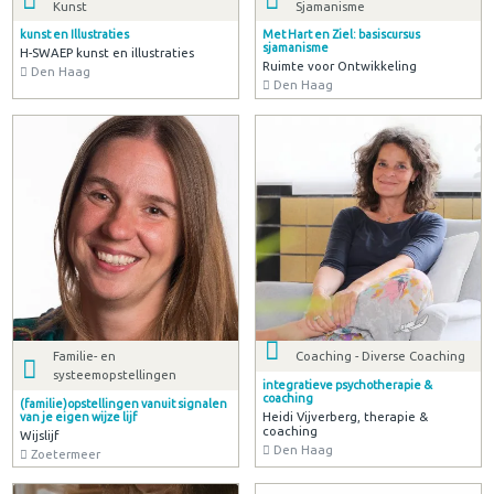
Kunst
Sjamanisme
kunst en Illustraties
Met Hart en Ziel: basiscursus
sjamanisme
H-SWAEP kunst en illustraties
Ruimte voor Ontwikkeling
Den Haag
Den Haag
Familie- en
Coaching - Diverse Coaching
systeemopstellingen
integratieve psychotherapie &
coaching
(familie)opstellingen vanuit signalen
Heidi Vijverberg, therapie &
van je eigen wijze lijf
coaching
Wijslijf
Den Haag
Zoetermeer