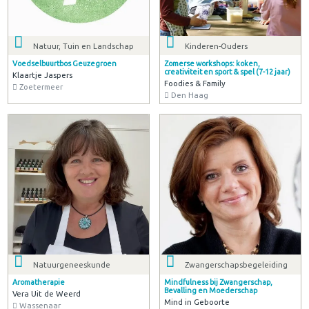
Natuur, Tuin en Landschap
Kinderen-Ouders
Voedselbuurtbos Geuzegroen
Zomerse workshops: koken,
creativiteit en sport & spel (7-12 jaar)
Klaartje Jaspers
Foodies & Family
Zoetermeer
Den Haag
Natuurgeneeskunde
Zwangerschapsbegeleiding
Aromatherapie
Mindfulness bij Zwangerschap,
Bevalling en Moederschap
Vera Uit de Weerd
Mind in Geboorte
Wassenaar