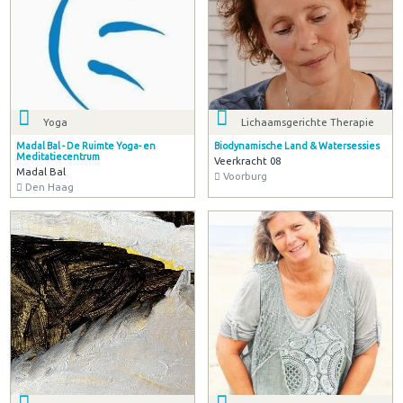
Yoga
Lichaamsgerichte Therapie
Madal Bal - De Ruimte Yoga- en
Biodynamische Land & Watersessies
Meditatiecentrum
Veerkracht 08
Madal Bal
Voorburg
Den Haag