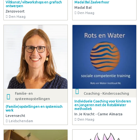
Viltkunst / viltworkshops en grafisch
Madal Bal Zaalverhuur
ontwerpen
Madal Bal
Zenzovoort
Den Haag
Den Haag
Familie- en
Coaching - Kindercoaching
systeemopstellingen
Individuele Coaching voor kinderen
en jongeren met de Rots&Water
(Familie)opstellingen en systemisch
methodiek
werk
In Je Kracht - Carme Almarza
Levensecht
Den Haag
Leidschendam