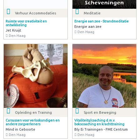
Verhuur Accommodaties
Meditatie
Ruimte voor creativiteit en
Energie aan zee - Strandmeditatie
ontwikkeling
Energie aan zee
Jet Kruijt
Den Haag
Den Haag
Opleiding en Training
Sport en Beweging
Cursussen voor verloskundigen en
Vitaliteits/coaching d.m.v.
andere zorgverleners
bokscoaching en krachttraining
Mind in Geboorte
Bly Ei Trainingen - FME Centrum
Den Haag
Den Haag