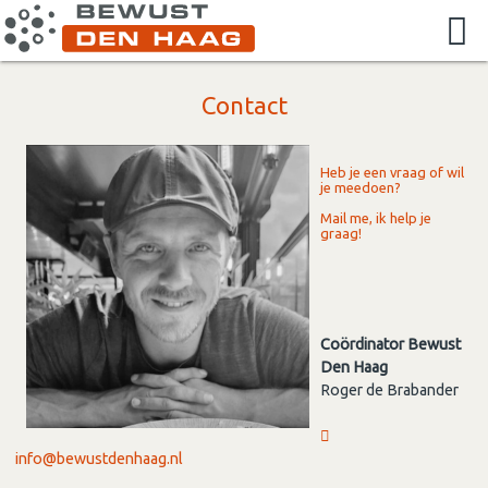
Contact
Heb je een vraag of wil
je meedoen?
Mail me, ik help je
graag!
Coördinator Bewust
Den Haag
Roger de Brabander
info@bewustdenhaag.nl