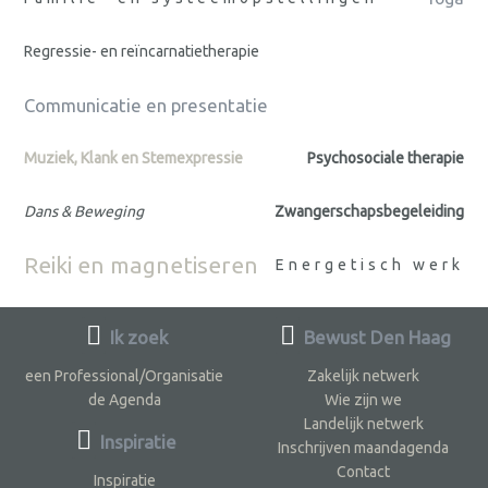
Regressie- en reïncarnatietherapie
Communicatie en presentatie
Muziek, Klank en Stemexpressie
Psychosociale therapie
Dans & Beweging
Zwangerschapsbegeleiding
Reiki en magnetiseren
Energetisch werk
Ik zoek
Bewust Den Haag
een Professional/Organisatie
Zakelijk netwerk
de Agenda
Wie zijn we
Landelijk netwerk
Inspiratie
Inschrijven maandagenda
Contact
Inspiratie