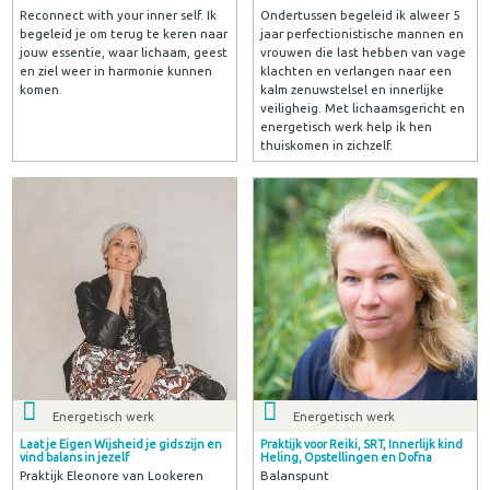
Reconnect with your inner self. Ik
Ondertussen begeleid ik alweer 5
begeleid je om terug te keren naar
jaar perfectionistische mannen en
jouw essentie, waar lichaam, geest
vrouwen die last hebben van vage
en ziel weer in harmonie kunnen
klachten en verlangen naar een
komen.
kalm zenuwstelsel en innerlijke
veiligheig. Met lichaamsgericht en
energetisch werk help ik hen
thuiskomen in zichzelf.
Energetisch werk
Energetisch werk
Laat je Eigen Wijsheid je gids zijn en
Praktijk voor Reiki, SRT, Innerlijk kind
vind balans in jezelf
Heling, Opstellingen en Dofna
Praktijk Eleonore van Lookeren
Balanspunt