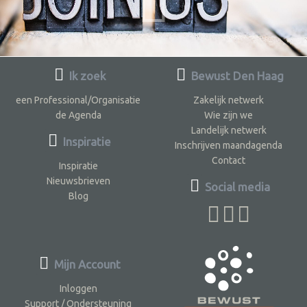
Ik zoek
Bewust Den Haag
een Professional/Organisatie
Zakelijk netwerk
de Agenda
Wie zijn we
Landelijk netwerk
Inspiratie
Inschrijven maandagenda
Contact
Inspiratie
Nieuwsbrieven
Social media
Blog
Mijn Account
Inloggen
Support / Ondersteuning