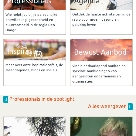
Agenda
Professionals
Ontdek de fijnste activiteiten in de
Wie helpt jou bij je persoonlijke
regio voor groen, gezond en
ontwikkeling, gezondheid en
gelukkig leven
duurzaamheid in de regio Den
Haag?
Inspiratie
Bewust Aanbod
Meer over onze inspiratiecafé's, de
Vind hier doorlopend aanbod en
maandagenda, blogs en socials
speciale aanbiedingen van
aangesloten ondernemers en
organisaties
Professionals in de spotlight
Alles weergeven