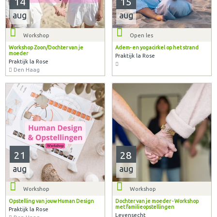
14
15
aug
aug
Workshop
Open les
Workshop Zoon/Dochter van je
Adem- en yogacirkel op het strand
moeder
Praktijk la Rose
Praktijk la Rose
Den Haag
21
28
aug
aug
Workshop
Workshop
Opstelling van jouw Human Design
Dochter van je moeder - Workshop
met familieopstellingen
Praktijk la Rose
Levensecht