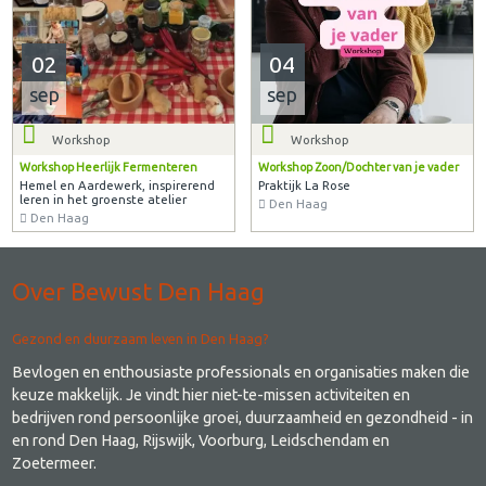
02
04
sep
sep
Workshop
Workshop
Workshop Heerlijk Fermenteren
Workshop Zoon/Dochter van je vader
Hemel en Aardewerk, inspirerend
Praktijk La Rose
leren in het groenste atelier
Den Haag
Den Haag
Over Bewust Den Haag
Gezond en duurzaam leven in Den Haag?
Bevlogen en enthousiaste professionals en organisaties maken die
keuze makkelijk. Je vindt hier niet-te-missen activiteiten en
bedrijven rond persoonlijke groei, duurzaamheid en gezondheid - in
en rond Den Haag, Rijswijk, Voorburg, Leidschendam en
Zoetermeer.