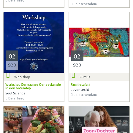
Den Haag
Leidschendam
02
02
sep
sep
Workshop
Cursus
Workshop Germaanse Geneeskunde
Familiesafari
in een notendop
Levensecht
Soul Science
Leidschendam
Den Haag