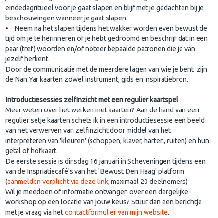
eindedagritueel voor je gaat slapen en blijf met je gedachten bij je
beschouwingen wanneer je gaat slapen.
• Neem na het slapen tijdens het wakker worden even bewust de
tijd om je te herinneren of je hebt gedroomd en beschrijf dat in een
paar (tref) woorden en/of noteer bepaalde patronen die je van
jezelf herkent.
Door de communicatie met de meerdere lagen van wie je bent zijn
de Nan Yar kaarten zowel instrument, gids en inspiratiebron.
Introductiesessies zelfinzicht met een regulier kaartspel
Meer weten over het werken met kaarten? Aan de hand van een
regulier setje kaarten schets ik in een introductiesessie een beeld
van het verwerven van zelfinzicht door middel van het
interpreteren van 'kleuren' (schoppen, klaver, harten, ruiten) en hun
getal of hofkaart.
De eerste sessie is dinsdag 16 januari in Scheveningen tijdens een
van de Inspriatiecafé's van het 'Bewust Den Haag' platform
(
aanmelden verplicht via deze link
; maximaal 20 deelnemers)
Wil je meedoen of informatie ontvangen over een dergelijke
workshop op een locatie van jouw keus? Stuur dan een berichtje
met je vraag via het
contactformulier van mijn website
.