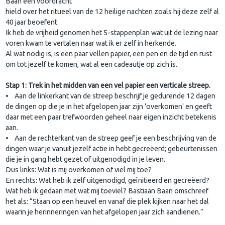
Baan een voordracht
hield over het ritueel van de 12 heilige nachten zoals hij deze zelf al
40 jaar beoefent.
Ik heb de vrijheid genomen het 5-stappenplan wat uit de lezing naar
voren kwam te vertalen naar wat ik er zelf in herkende.
Al wat nodig is, is een paar vellen papier, een pen en de tijd en rust
om tot jezelf te komen, wat al een cadeautje op zich is.
Stap 1: Trek in het midden van een vel papier een verticale streep.
• Aan de linkerkant van de streep beschrijf je gedurende 12 dagen
de dingen op die je in het afgelopen jaar zijn 'overkomen' en geeft
daar met een paar trefwoorden geheel naar eigen inzicht betekenis
aan.
• Aan de rechterkant van de streep geef je een beschrijving van de
dingen waar je vanuit jezelf actie in hebt gecreëerd; gebeurtenissen
die je in gang hebt gezet of uitgenodigd in je leven.
Dus links: Wat is mij overkomen of viel mij toe?
En rechts: Wat heb ik zelf uitgenodigd, geïnitieerd en gecreëerd?
Wat heb ik gedaan met wat mij toeviel? Bastiaan Baan omschreef
het als: “Staan op een heuvel en vanaf die plek kijken naar het dal
waarin je herinneringen van het afgelopen jaar zich aandienen.”