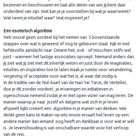
bezinnen en beschouwen en laat alle delen van wie jij bent daar
onderdeel van zijn. Wat kan je je voorstellen bij wat je waarneemt?
Wat neem je intuïtief waar? Wat inspireert je?
Een esoterisch algoritme
Heb vooral geen oordeel bij het nemen van 5 bovenstaande
stappen over wat is geweest of nog te gebeuren staat. Kijk er met
liefdevolle aandacht naar. Omarm het, ook - of misschien zelfs wel
juist - wanneer het lastige associaties oproept. Niemand anders dan
jij ziet wat jij ziet met dit innerlijk weten en juist door de imaginaties,
intuïties en inspiraties toe te laten maak je ruimte voor verandering,
vergeving of acceptatie voor wat het is, al waar dat nodig is.
In de traditie van de Nul-kaart van de Nan Yar Tarot, de Verteller,
doe je dit zonder oordeel; je ervaringen en initiatieven in
ogenschouw nemend zodat je er met open vizier van mag leren. De
manier waarop je naar jezelf en datgene wat zich in je leven
afspeelt kijkt creëert een algoritme in je manier van denken. Wie
denkt geen kans te maken op iets moois ervaart het leven op een
andere manier dan iemand oog heeft en dankbaar is voor wat er wél
is. Je levenshouding is van onschatbare waarde voor het verloop
van de reis..