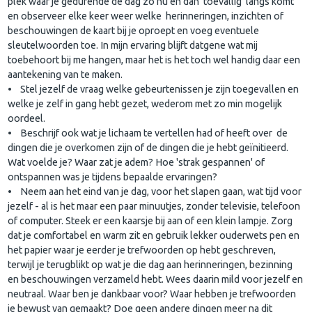
plek waar je gedurende de dag zo nu en dan 'toevallig' langs komt
en observeer elke keer weer welke herinneringen, inzichten of
beschouwingen de kaart bij je oproept en voeg eventuele
sleutelwoorden toe. In mijn ervaring blijft datgene wat mij
toebehoort bij me hangen, maar het is het toch wel handig daar een
aantekening van te maken.
• Stel jezelf de vraag welke gebeurtenissen je zijn toegevallen en
welke je zelf in gang hebt gezet, wederom met zo min mogelijk
oordeel.
• Beschrijf ook wat je lichaam te vertellen had of heeft over de
dingen die je overkomen zijn of de dingen die je hebt geïnitieerd.
Wat voelde je? Waar zat je adem? Hoe 'strak gespannen' of
ontspannen was je tijdens bepaalde ervaringen?
• Neem aan het eind van je dag, voor het slapen gaan, wat tijd voor
jezelf - al is het maar een paar minuutjes, zonder televisie, telefoon
of computer. Steek er een kaarsje bij aan of een klein lampje. Zorg
dat je comfortabel en warm zit en gebruik lekker ouderwets pen en
het papier waar je eerder je trefwoorden op hebt geschreven,
terwijl je terugblikt op wat je die dag aan herinneringen, bezinning
en beschouwingen verzameld hebt. Wees daarin mild voor jezelf en
neutraal. Waar ben je dankbaar voor? Waar hebben je trefwoorden
je bewust van gemaakt? Doe geen andere dingen meer na dit