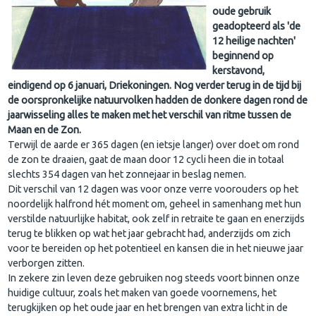
oude gebruik
geadopteerd als 'de
12 heilige nachten'
beginnend op
ker
stavond,
eindigend op 6 januari, Driekoningen. Nog verder terug in de tijd bij
de oorspronkelijke natuurvolken hadden de donkere dagen
rond de
jaarwisseling alles te maken met het verschil va
n ritme tussen de
Maan en de Zon.
Terwijl de aarde er 365 dagen (en ietsje langer) over doet om rond
de zon te draaien, gaat de maan door 12 cycli heen die in totaal
slechts 354 dagen van het zonnejaar in beslag nemen.
Dit verschil van 12 dagen was voor onze verre voorouders op het
noordelijk halfrond hét moment om, geheel in samenhang met hun
verstilde natuurlijke habitat, ook zelf in retraite te gaan en enerzijds
terug te blikken op wat het jaar gebracht had, anderzijds om zich
voor te bereiden op het potentieel en kansen die in het nieuwe jaar
verborgen zitten.
In zekere zin leven deze gebruiken nog steeds voort binnen onze
huidige cultuur, zoals het maken van goede voornemens, het
terugkijken op het oude jaar en het brengen van extra licht in de