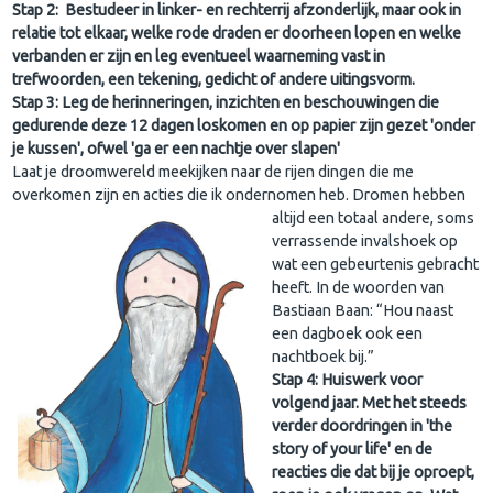
Stap 2: Bestudeer in linker- en rechterrij afzonderlijk, maar ook in
relatie tot elkaar, welke rode draden er doorheen lopen en welke
verbanden er zijn en leg eventueel waarneming vast in
trefwoorden, een tekening, gedicht of andere uitingsvorm.
Stap 3: Leg de herinneringen, inzichten en beschouwingen die
gedurende deze 12 dagen loskomen en op papier zijn gezet 'onder
je kussen', ofwel 'ga er een nachtje over slapen'
Laat je droomwereld meekijken naar de rijen dingen die me
overkomen zijn en acties die ik ondernomen heb. Dromen hebben
altij
d een totaal andere, soms
verrassende invalshoek op
wat een gebeurtenis gebracht
heeft. In de woorden van
Bastiaan Baan: “Hou naast
een dagboek ook een
nachtboek bij.”
Stap 4: Huiswerk voor
volgend jaar. Met het steeds
verder doordringen in 'the
story of your life' en de
reacties die dat bij je oproept,