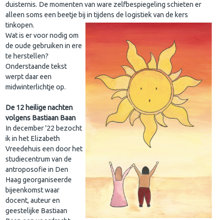
duisternis. De momenten van ware zelfbespiegeling schieten er
alleen soms een beetje bij in tijdens de logistiek van de kers
tinkopen.
Wat is er voor nodig om
de oude gebruiken in ere
te herstellen?
Onderstaande tekst
werpt daar een
midwinterlichtje op.
De 12 heilige nachten
volgens Bastiaan Baan
In december '22 bezocht
ik in het Elizabeth
Vreedehuis een door het
studiecentrum van de
antroposofie in Den
Haag georganiseerde
bijeenkomst waar
docent, auteur en
geestelijke Bastiaan