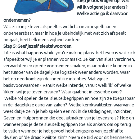
roep je ook vragen op. Wat
wil ik volgend jaar anders?
Welke actie ga ik daarvoor
ondernemen?
Wat zich in je leven afspeelt is wellicht onvoorspelbaar en
onbeheersbaar, maar in hoe je uiteindelijk met wat zich afspeelt
omgaat, heeft elk mens vrijheid van keus.
Stap 5: Geef jezelf sleutelwoorden.
Life is what happens while you're making plans. het leven is wat zich
afspeelt terwijl je er plannen voor maakt. Je kan van alles verzinnen,
verwachten en goede voornemens maken, maar ook die kunnen in
het rumoer van de dagelijkse logistiek weer anders worden. Waar
het op neerkomt zijn de innerlijke intenties. Wat zijn je
basisvoorwaarden? Vanuit welke intentie; vanuit welk 'ik' of welke
'ikken' wil je je leven ervaren? Waar gaat het in essentie over?
Welke rol spelen deze sleutelbegrippen en hoe zijn ze toepasbaar
in de dagelijkse gang van zaken? Welke kernkwaliteiten waarvan je
weet dat je ze in je heb spelen een rol in de Uitdagingen, Inzichten,
Gaven en Hulpbronnen die deel uitmaken van je levensreis? Hoe en
wanneer pas je deze sleutelbegrippen toe als ankers om op terug
te vallen wanneer je het gevoel hebt enigszins van jezelf af te
dwalen of 'de draad kwijt te zijn'? Neem de tijd voor dit herinneren,