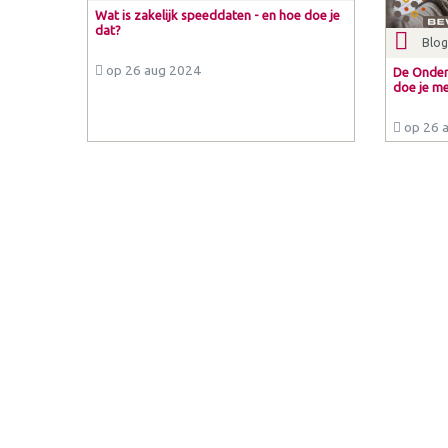
Wat is zakelijk speeddaten - en hoe doe je
dat?
Blog
op 26 aug 2024
De Onder
doe je m
op 26 