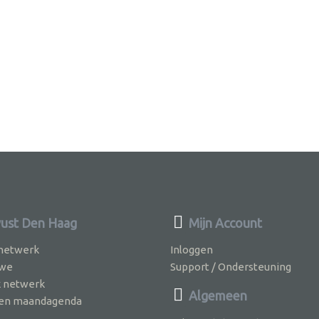
ust Den Haag
Mijn Account
 netwerk
Inloggen
 we
Support / Ondersteuning
k netwerk
Algemeen
jven maandagenda