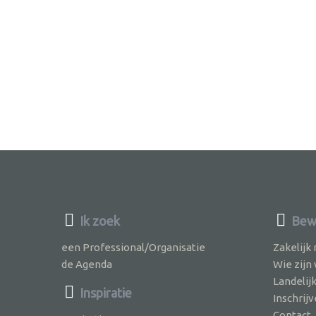
Ik zoek
Bew
een Professional/Organisatie
Zakelijk
de Agenda
Wie zijn
Landelij
Inspiratie
Inschri
Contact