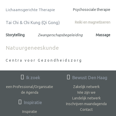
Lichaamsgerichte Therapie
Psychosociale therapie
Tai Chi & Chi Kung (Qi Gong)
Reiki en magnetiseren
Storytelling
Zwangerschapsbegeleiding
Massage
Natuurgeneeskunde
Centra voor Gezondheidszorg
Ik zoek
Bewust Den Haag
een Professional/Organisatie
Zakelijk netwerk
de Agenda
Wie zijn we
Landelijk netwerk
Inspiratie
Inschrijven maandagenda
Contact
Inspiratie