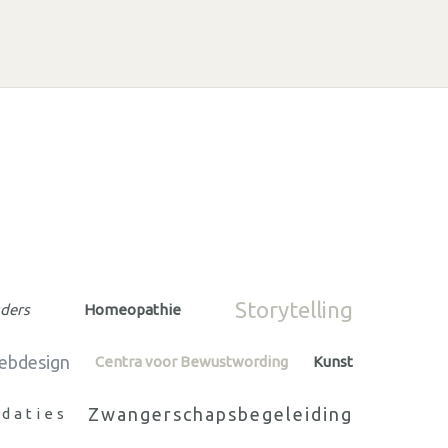
Storytelling
ders
Homeopathie
Webdesign
Centra voor Bewustwording
Kunst
Zwangerschapsbegeleiding
daties