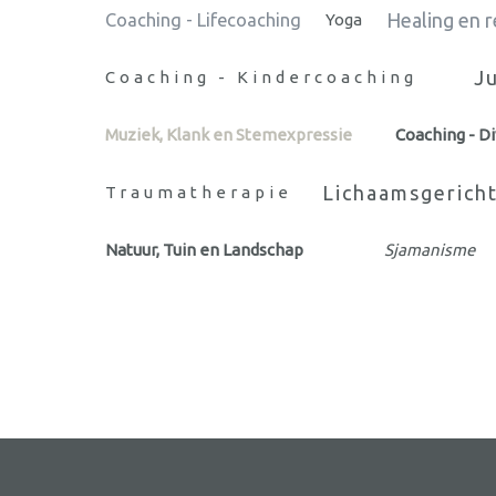
Healing en 
Coaching - Lifecoaching
Yoga
Ju
Coaching - Kindercoaching
Muziek, Klank en Stemexpressie
Coaching - D
Lichaamsgerich
Traumatherapie
Natuur, Tuin en Landschap
Sjamanisme