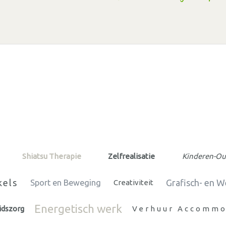
Shiatsu Therapie
Zelfrealisatie
Kinderen-Ou
kels
Grafisch- en 
Sport en Beweging
Creativiteit
Energetisch werk
idszorg
Verhuur Accommo