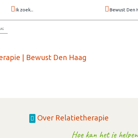
Ik zoek...
Bewust Den 
aag
herapie | Bewust Den Haag
Over Relatietherapie
Hoe kan het je helpen