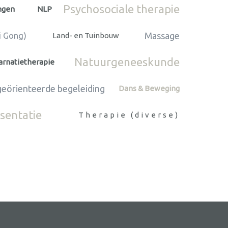
Psychosociale therapie
ngen
NLP
Massage
i Gong)
Land- en Tuinbouw
Natuurgeneeskunde
arnatietherapie
geörienteerde begeleiding
Dans & Beweging
sentatie
Therapie (diverse)