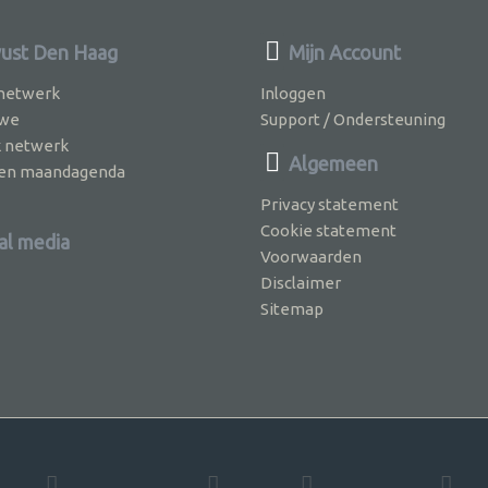
ust Den Haag
Mijn Account
 netwerk
Inloggen
 we
Support / Ondersteuning
k netwerk
Algemeen
jven maandagenda
Privacy statement
Cookie statement
al media
Voorwaarden
Disclaimer
Sitemap