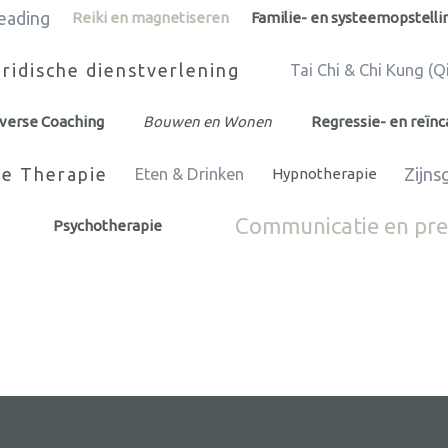
reading
Reiki en magnetiseren
Familie- en systeemopstelli
ridische dienstverlening
Tai Chi & Chi Kung (Q
iverse Coaching
Bouwen en Wonen
Regressie- en reïnc
te Therapie
Zijns
Eten & Drinken
Hypnotherapie
Communicatie en pre
Psychotherapie