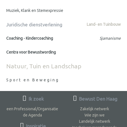
Muziek, Klank en Stemexpressie
Juridische dienstverlening
Land- en Tuinbouw
Coaching - Kindercoaching
Sjamanisme
Centra voor Bewustwording
Natuur, Tuin en Landschap
Sport en Beweging
Ik zoek
Bewust Den Haag
een Professional/Organisatie
Zakelijk netwerk
de Agenda
Wie zijn we
Landelijk netwerk
Inspiratie