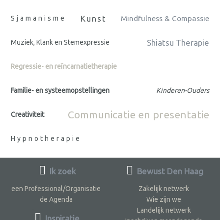
Kunst
Sjamanisme
Mindfulness & Compassie
Shiatsu Therapie
Muziek, Klank en Stemexpressie
Regressie- en reïncarnatietherapie
Familie- en systeemopstellingen
Kinderen-Ouders
Communicatie en presentatie
Creativiteit
Hypnotherapie
Ik zoek
Bewust Den Haag
een Professional/Organisatie
Zakelijk netwerk
de Agenda
Wie zijn we
Landelijk netwerk
Inspiratie