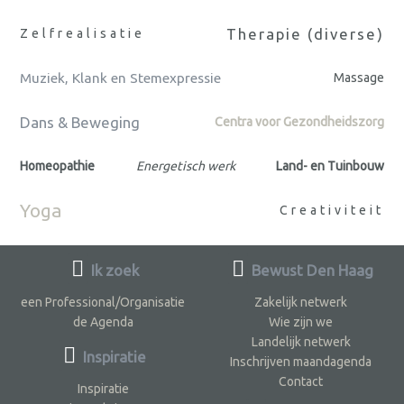
Therapie (diverse)
Zelfrealisatie
Muziek, Klank en Stemexpressie
Massage
Dans & Beweging
Centra voor Gezondheidszorg
Homeopathie
Energetisch werk
Land- en Tuinbouw
Yoga
Creativiteit
Ik zoek
Bewust Den Haag
een Professional/Organisatie
Zakelijk netwerk
de Agenda
Wie zijn we
Landelijk netwerk
Inspiratie
Inschrijven maandagenda
Contact
Inspiratie