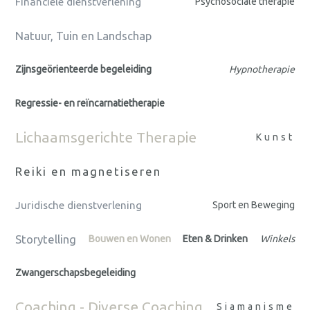
Financiële dienstverlening
Psychosociale therapie
Natuur, Tuin en Landschap
Zijnsgeörienteerde begeleiding
Hypnotherapie
Regressie- en reïncarnatietherapie
Lichaamsgerichte Therapie
Kunst
Reiki en magnetiseren
Juridische dienstverlening
Sport en Beweging
Storytelling
Bouwen en Wonen
Eten & Drinken
Winkels
Zwangerschapsbegeleiding
Coaching - Diverse Coaching
Sjamanisme