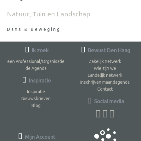
Natuur, Tuin en Landschap
Dans & Beweging
Ik zoek
Bewust Den Haag
een Professional/Organisatie
Zakelijk netwerk
de Agenda
Wie zijn we
Landelijk netwerk
Inspiratie
Inschrijven maandagenda
Contact
Inspiratie
Nieuwsbrieven
Social media
Blog
Mijn Account