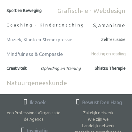
Grafisch- en Webdesign
Sport en Beweging
Sjamanisme
Coaching - Kindercoaching
Muziek, Klank en Stemexpressie
Zelfrealisatie
Mindfulness & Compassie
Healing en reading
Creativiteit
Opleiding en Training
Shiatsu Therapie
Natuurgeneeskunde
Ik zoek
Bewust Den Haag
een Professional/Organisatie
Zakelijk netwerk
de Agenda
Wie zijn we
Landelijk netwerk
Inspiratie