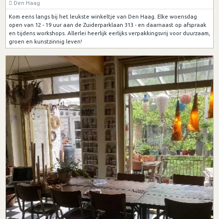
Den Haag
Kom eens langs bij het leukste winkeltje van Den Haag. Elke woensdag
open van 12 - 19 uur aan de Zuiderparklaan 313 - en daarnaast op afspraak
en tijdens workshops. Allerlei heerlijk eerlijks verpakkingsvrij voor duurzaam,
groen en kunstzinnig leven!