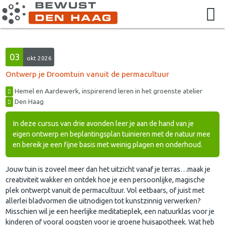
03
okt 2026
Ontwerp je Droomtuin vanuit de permacultuur
Hemel en Aardewerk, inspirerend leren in het groenste atelier
Den Haag
In deze cursus van drie avonden leer je aan de hand van je
eigen ontwerp en beplantingsplan tuinieren met de natuur mee
en bereik je een fijne basis met weinig plagen en onderhoud.
Jouw tuin is zoveel meer dan het uitzicht vanaf je terras…maak je
creativiteit wakker en ontdek hoe je een persoonlijke, magische
plek ontwerpt vanuit de permacultuur. Vol eetbaars, of juist met
allerlei bladvormen die uitnodigen tot kunstzinnig verwerken?
Misschien wil je een heerlijke meditatieplek, een natuurklas voor je
kinderen of vooral oogsten voor je groene huisapotheek. Wat heb