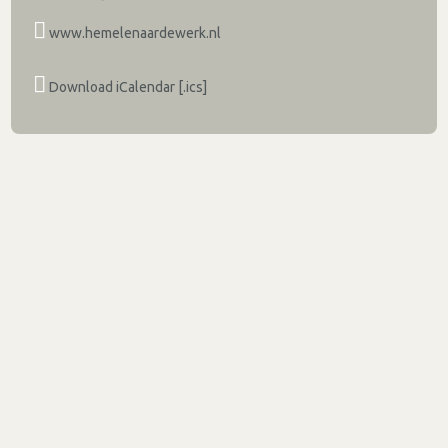
www.hemelenaardewerk.nl
Download iCalendar [.ics]