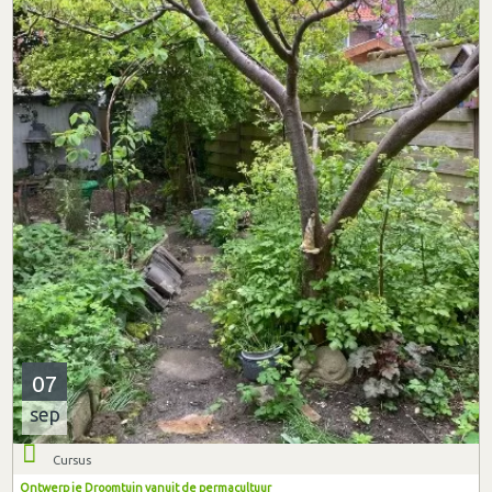
07
sep
Cursus
Ontwerp je Droomtuin vanuit de permacultuur