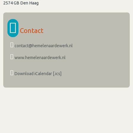
2574 GB
Den Haag
Contact
contact@hemelenaardewerk.nl
www.hemelenaardewerk.nl
Download iCalendar [.ics]