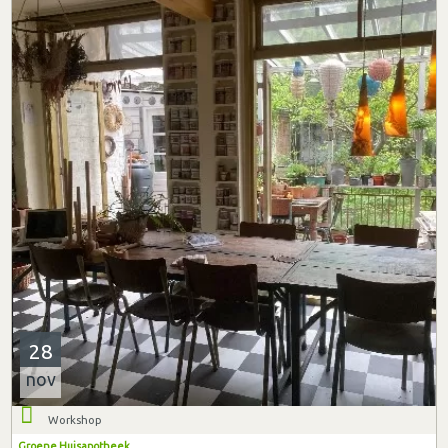
28
nov
Workshop
Groene Huisapotheek