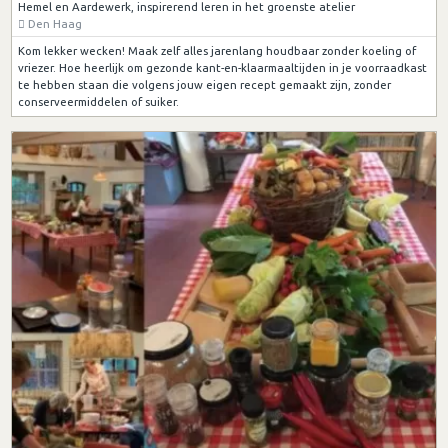
Hemel en Aardewerk, inspirerend leren in het groenste atelier
Den Haag
Kom lekker wecken! Maak zelf alles jarenlang houdbaar zonder koeling of
vriezer. Hoe heerlijk om gezonde kant-en-klaarmaaltijden in je voorraadkast
te hebben staan die volgens jouw eigen recept gemaakt zijn, zonder
conserveermiddelen of suiker.