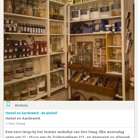
Winkels
Hemel en Aardewerk - de winkel!
Hemel en Aardewerk
Den Haag
Kom eens langs bij het leukste winkeltje van Den Haag. Elke woensdag
open van 12 - 19 uur aan de Zuiderparklaan 313 - en daarnaast op afspraak