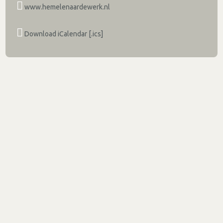
www.hemelenaardewerk.nl
Download iCalendar [.ics]