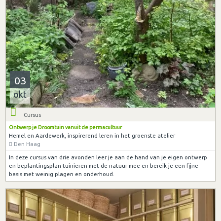
03
okt
Cursus
Ontwerp je Droomtuin vanuit de permacultuur
Hemel en Aardewerk, inspirerend leren in het groenste atelier
Den Haag
In deze cursus van drie avonden leer je aan de hand van je eigen ontwerp
en beplantingsplan tuinieren met de natuur mee en bereik je een fijne
basis met weinig plagen en onderhoud.