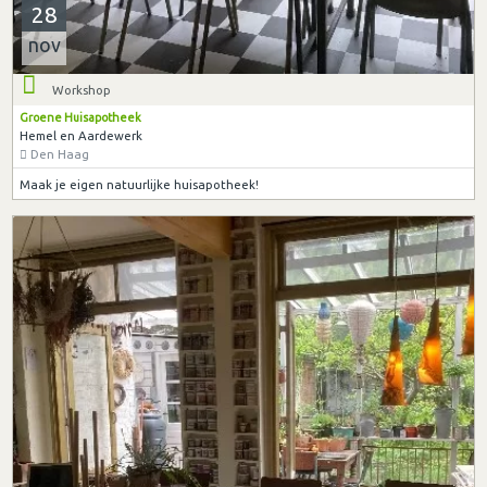
28
nov
Workshop
Groene Huisapotheek
Hemel en Aardewerk
Den Haag
Maak je eigen natuurlijke huisapotheek!