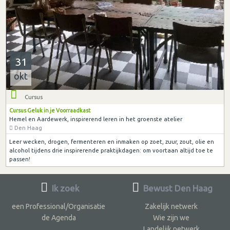
31
okt
Cursus
Cursus Geluk in je Voorraadkast
Hemel en Aardewerk, inspirerend leren in het groenste atelier
Den Haag
Leer wecken, drogen, fermenteren en inmaken op zoet, zuur, zout, olie en
alcohol tijdens drie inspirerende praktijkdagen: om voortaan altijd toe te
passen!
Ik zoek
Bewust Den Haag
een Professional/Organisatie
Zakelijk netwerk
de Agenda
Wie zijn we
Landelijk netwerk