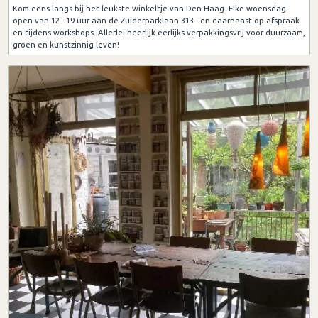
Kom eens langs bij het leukste winkeltje van Den Haag. Elke woensdag
open van 12 - 19 uur aan de Zuiderparklaan 313 - en daarnaast op afspraak
en tijdens workshops. Allerlei heerlijk eerlijks verpakkingsvrij voor duurzaam,
groen en kunstzinnig leven!