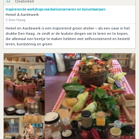
Creativiteit
Inspirerende workshops voedselconserveren en tuinontwerpen
Hemel & Aardewerk
Den Haag
Hemel en Aardewerk is een inspirerend groen atelier – als een oase in het
drukke Den Haag. Je vindt er de leukste dingen om te leren en te kopen,
die allemaal een beetje te maken hebben met zelfvoorzienend en bezield
leven, kunstzinnig en groen.