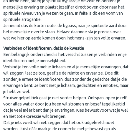
en liefde bent, pleeg je spiritual bypass: je omzeilt en ontkent je
menselijke ervaring en plaatst jezelf er direct boven door naar het
spirituele niveau van je wezen te gaan. In feite is dit een vorm van
spirituele arrogantie.
Je neemt dus de korte route, de bypass, naar je spirituele aard door
het menselijke over te slaan. Helaas: daarmee sla je precies over
wat we hier op aarde komen doen: het mens-zijn ten volle ervaren.
Verbinden of identificeren, dat is de kwestie
Een belangrijk onderscheid is het verschil tussen je verbinden en je
identificeren met je menselijkheid.
Verbind je ten volle met je lichaam en al je menselijke ervaringen, dat
wil zeggen: laat ze toe, geef ze de ruimte en ervaar ze. Doe dit
zonder je ermee te identificeren, dus zonder de gedachte dat je die
ervaringen bent. Je bent niet je lichaam, gedachten en emoties, maar
je hebt ze wel.
Struisvogelpolitiek gaat je niet verder helpen. Ontspan, open jezelf
voor alles wat er door jou heen wil stromen en besef tegelijkertijd
dat je veel méér bent dan je ervaringen. Kies bewust voor wat je wel
en niet tot expressie wilt brengen.
Dat je iets voelt wil niet zeggen dat het ook uitgeleefd moet
worden. Juist dáár maak je de connectie met je bewustzijn als