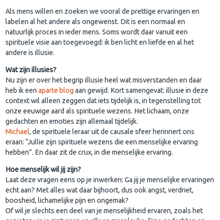
Als mens willen en zoeken we vooral de prettige ervaringen en
labelen al het andere als ongewenst. Dit is een normaal en
natuurlijk proces in ieder mens. Soms wordt daar vanuit een
spirituele visie aan toegevoegd: ik ben licht en liefde en al het
andere is illusie.
Wat zijn illusies?
Nu zijn er over het begrip illusie heel wat misverstanden en daar
heb ik een
aparte blog
aan gewijd. Kort samengevat: illusie in deze
context wil alleen zeggen dat iets tijdelijk is, in tegenstelling tot
onze eeuwige aard als spirituele wezens. Het lichaam, onze
gedachten en emoties zijn allemaal tijdelijk.
Michael
, de spirituele leraar uit de causale sfeer herinnert ons
eraan: “Jullie zijn spirituele wezens die een menselijke ervaring
hebben”. En daar zit de crux, in die menselijke ervaring.
Hoe menselijk wil jij zijn?
Laat deze vragen eens op je inwerken: Ga jij je menselijke ervaringen
echt aan? Met alles wat daar bijhoort, dus ook angst, verdriet,
boosheid, lichamelijke pijn en ongemak?
Of wil je slechts een deel van je menselijkheid ervaren, zoals het