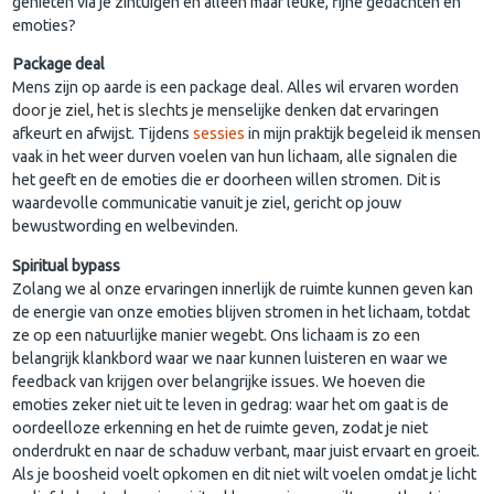
genieten via je zintuigen en alleen maar leuke, fijne gedachten en
emoties?
Package deal
Mens zijn op aarde is een package deal. Alles wil ervaren worden
door je ziel, het is slechts je menselijke denken dat ervaringen
afkeurt en afwijst. Tijdens
sessies
in mijn praktijk begeleid ik mensen
vaak in het weer durven voelen van hun lichaam, alle signalen die
het geeft en de emoties die er doorheen willen stromen. Dit is
waardevolle communicatie vanuit je ziel, gericht op jouw
bewustwording en welbevinden.
Spiritual bypass
Zolang we al onze ervaringen innerlijk de ruimte kunnen geven kan
de energie van onze emoties blijven stromen in het lichaam, totdat
ze op een natuurlijke manier wegebt. Ons lichaam is zo een
belangrijk klankbord waar we naar kunnen luisteren en waar we
feedback van krijgen over belangrijke issues. We hoeven die
emoties zeker niet uit te leven in gedrag: waar het om gaat is de
oordeelloze erkenning en het de ruimte geven, zodat je niet
onderdrukt en naar de schaduw verbant, maar juist ervaart en groeit.
Als je boosheid voelt opkomen en dit niet wilt voelen omdat je licht