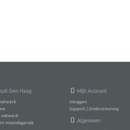
ust Den Haag
Mijn Account
 netwerk
Inloggen
 we
Support / Ondersteuning
k netwerk
Algemeen
jven maandagenda