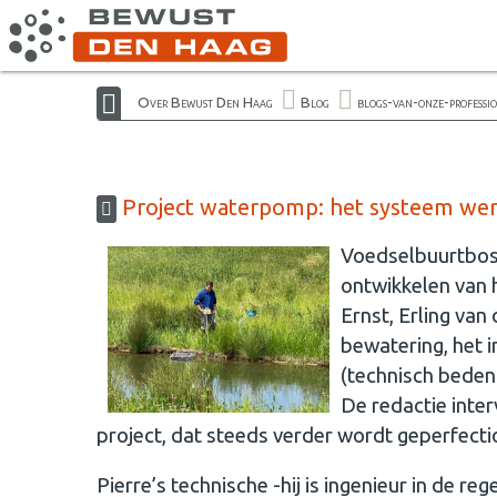
Over Bewust Den Haag
Blog
blogs-van-onze-professi
Project waterpomp: het systeem werk
Voedselbuurtbos 
ontwikkelen van 
Ernst, Erling van
bewatering, het i
(technisch beden
De redactie inter
project, dat steeds verder wordt geperfecti
Pierre’s technische -hij is ingenieur in de r