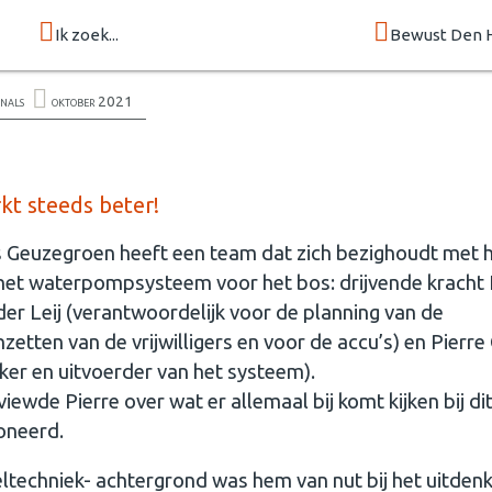
Ik zoek...
Bewust Den 
onals
oktober 2021
t steeds beter!
Geuzegroen heeft een team dat zich bezighoudt met 
het waterpompsysteem voor het bos: drijvende kracht
 der Leij (verantwoordelijk voor de planning van de
nzetten van de vrijwilligers en voor de accu’s) en Pierre
ker en uitvoerder van het systeem).
viewde Pierre over wat er allemaal bij komt kijken bij di
oneerd.
egeltechniek- achtergrond was hem van nut bij het uitden