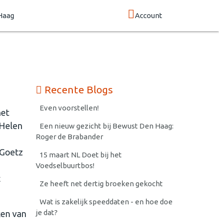
Haag
Account
Recente Blogs
Even voorstellen!
het
 Helen
Een nieuw gezicht bij Bewust Den Haag:
Roger de Brabander
 Goetz
15 maart NL Doet bij het
Voedselbuurtbos!
t
Ze heeft net dertig broeken gekocht
Wat is zakelijk speeddaten - en hoe doe
je dat?
ken van