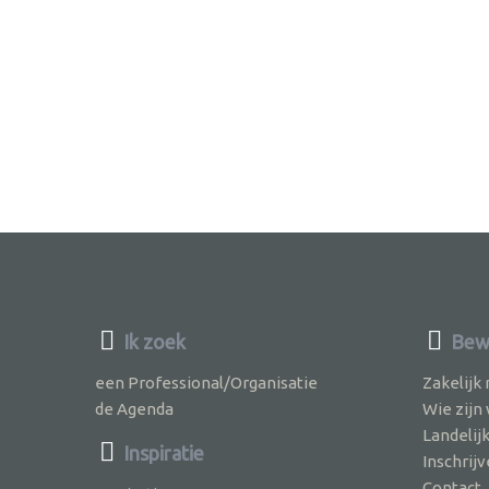
Ik zoek
Bew
een Professional/Organisatie
Zakelijk
de Agenda
Wie zijn
Landelij
Inspiratie
Inschri
Contact