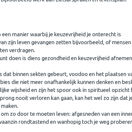
p een manier waarbij je keuzevrijheid je onterecht is
an zijn leven gevangen zetten bijvoorbeeld, of mensen
eten verdragen.
kunt doen is diens gezondheid en keuzevrijheid afneme
s dat binnen sekten gebeurt, voodoo en het plaatsen v
es die niet meer onafhankelijk kunnen denken en besl
e wijsheid en zijn het spoor ook in spiritueel opzicht b
ong nooit verloren kan gaan, kan het wel zo zijn dat j
t maken.
is om zo door te moeten leven: afgesneden van een inner
 waanzin rondtastend en wanhopig toch je weg proberen