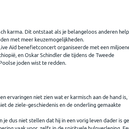
isch karma. Dit ontstaat als je belangeloos anderen hel
leiden met meer keuzemogelijkheden.
Live Aid benefietconcert organiseerde met een miljoen
iopië, en Oskar Schindler die tijdens de Tweede
oolse joden wist te redden.
en ervaringen niet zien wat er karmisch aan de hand is,
t niet de ziele-geschiedenis en de onderling gemaakte
 je dus niet stellen dat hij in een vorig leven dader is 
ing vaak voor, zelfs in de spirituele hulpverlening. Ee