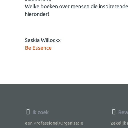
Welke boeken over mensen die inspirerende k
hieronder!
Saskia Willockx
Be Essence
Ik zoek
Bew
een Professional/Organisatie
Zakelijk