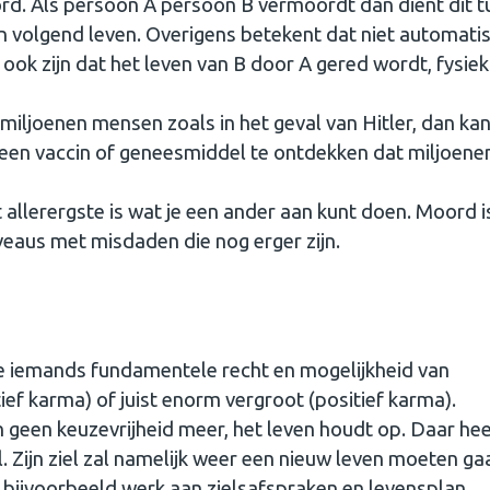
rd. Als persoon A persoon B vermoordt dan dient dit 
en volgend leven. Overigens betekent dat niet automati
ok zijn dat het leven van B door A gered wordt, fysiek
iljoenen mensen zoals in het geval van Hitler, dan kan 
d een vaccin of geneesmiddel te ontdekken dat miljoene
allerergste is wat je een ander aan kunt doen. Moord i
iveaus met misdaden die nog erger zijn.
je iemands fundamentele recht en mogelijkheid van
ef karma) of juist enorm vergroot (positief karma).
 geen keuzevrijheid meer, het leven houdt op. Daar heef
l. Zijn ziel zal namelijk weer een nieuw leven moeten ga
s bijvoorbeeld werk aan zielsafspraken en levensplan.