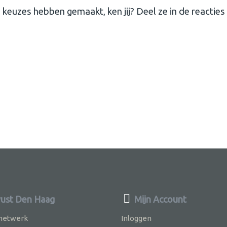
euzes hebben gemaakt, ken jij? Deel ze in de reacties
ust Den Haag
Mijn Account
 netwerk
Inloggen