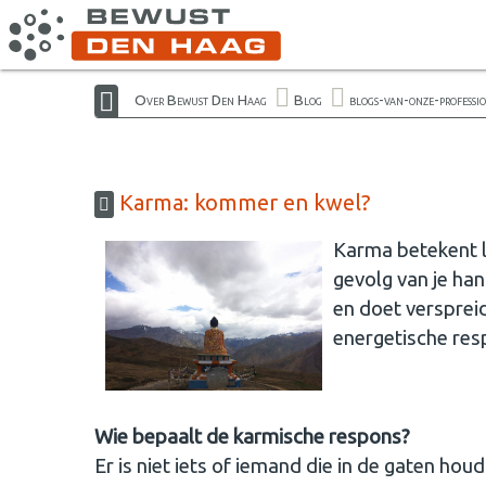
Over Bewust Den Haag
Blog
blogs-van-onze-professi
Karma: kommer en kwel?
Karma betekent le
gevolg van je han
en doet verspreid
energetische res
Wie bepaalt de karmische respons?
Er is niet iets of iemand die in de gaten ho