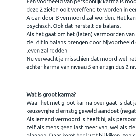
Een voorbeeld van persoonlijk karma is moo
deze 2 zielen ooit vereffend te worden in e
A dan door B vermoord zal worden. Het kan o
psychisch. Ook dat herstelt de balans.
Als het gaat om het (laten) vermoorden van m
ziel dit in balans brengen door bijvoorbeel
leven zal redden.
Nu verwacht je misschien dat moord wel het 
echter karma van niveau 5 en er zijn dus 2 n
Wat is groot karma?
Waar het met groot karma over gaat is dat 
keuzevrijheid ernstig geweld aandoet (negati
Als iemand vermoord is heeft hij als persoon
zelf als mens geen last meer van, wel als zie
plannen. Daar komt heel wat bij kijken, zoal