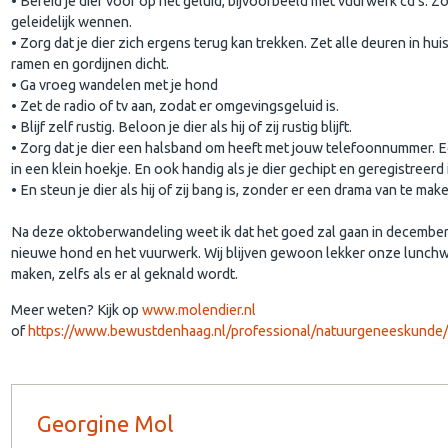
• Bereid je dier voor op het geluid, bijvoorbeeld met vuurwerk cd’s. Zo
geleidelijk wennen.
• Zorg dat je dier zich ergens terug kan trekken. Zet alle deuren in hu
ramen en gordijnen dicht.
• Ga vroeg wandelen met je hond
• Zet de radio of tv aan, zodat er omgevingsgeluid is.
• Blijf zelf rustig. Beloon je dier als hij of zij rustig blijft.
• Zorg dat je dier een halsband om heeft met jouw telefoonnummer. E
in een klein hoekje. En ook handig als je dier gechipt en geregistreerd 
• En steun je dier als hij of zij bang is, zonder er een drama van te mak
Na deze oktoberwandeling weet ik dat het goed zal gaan in decembe
nieuwe hond en het vuurwerk. Wij blijven gewoon lekker onze lunch
maken, zelfs als er al geknald wordt.
Meer weten? Kijk op
www.molendier.nl
of
https://www.bewustdenhaag.nl/professional/natuurgeneeskunde
Georgine Mol