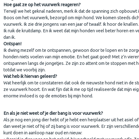
Hoe gaat ze op het vuurwerk reageren?
Terwijl we het geknal naderen, merk ik dat de spanning zich opbouwt i
Boos om het vuurwerk, bezorgd om mijn hond. We komen steeds dicht
vuurwerk. Ik zie drie jongens van een jaar of twaalf. Ik hoor de knallen.
Ik ruik de kruitdamp. En ik weet dat mijn honden veel beter horen en v
dan ik.
Ontspan!
Ik dwing mezelf om te ontspannen, gewoon door te lopen en te zorge
honden niets voelen van mijn emotie. En het gaat goed! Met z’n viere
ontspannen langs de jongetjes. Ze zijn zo attent om te stoppen met 
totdat we voorbij zijn.
Wat heb ik hiervan geleerd?
Wat heerlijk om te constateren dat ook de nieuwste hond niet in de str
ze vuurwerk hoort. En wat fijn dat ik me op tijd realiseerde dat mijn e
enorme invloed is op de emoties bij mijn hond.
En als je niet weet of je dier bang is voor vuurwerk?
Als je nog een jong dier hebt of je hebt een herplaatser uit het asiel o
dan weet je niet of hij of zij bang is voor vuurwerk. Er zijn verschillend
kunt doen in aanloop naar oud en nieuw: