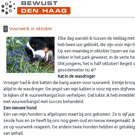
Vuurwerk in oktober
Elke dag wandel ik tussen de middag met 
heb twee uur geblokt, die zijn voor mijn 
Op een maandag in oktober lopen we naar
lekker in het park geweest. In de verte h
Shit jongens, het is half oktober! Begint 
gesodemieter nu al?
Kat in de wasdroger
Vroeger had ik drie katten die bang waren voor vuurwerk. Eentje kroo
altijd in de wasdroger. De angst van mijn katten is voor mij een drijfv
te kijken of ik vuurwerkangst kon verhelpen. Dat lukte; ik heb inmiddel
met vuurwerkangst met succes behandeld.
Een nieuwe hond
Eén van mijn honden is afgelopen maart bij ons gekomen. Ze is vijf jaar
zesde huis en ze heeft bij ons nog geen oud en nieuw meegemaakt. Ik
ze op vuurwerk reageert. De andere twee honden hebben er gelukkig 
van gehad.