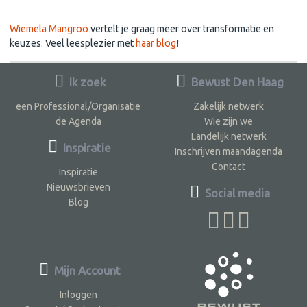
Wiemela Mangroo
vertelt je graag meer over transformatie en
keuzes. Veel leesplezier met
haar blog
!
Ik zoek
Bewust Den Haag
een Professional/Organisatie
Zakelijk netwerk
de Agenda
Wie zijn we
Landelijk netwerk
Inspiratie
Inschrijven maandagenda
Contact
Inspiratie
Nieuwsbrieven
Social media
Blog
Mijn Account
Inloggen