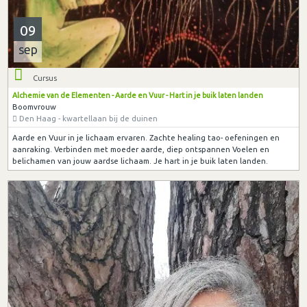
09
sep
Cursus
Alchemie van de Elementen - Aarde en Vuur - Hart in je buik laten landen
Boomvrouw
Den Haag - kwartellaan bij de duinen
Aarde en Vuur in je lichaam ervaren. Zachte healing tao- oefeningen en
aanraking. Verbinden met moeder aarde, diep ontspannen Voelen en
belichamen van jouw aardse lichaam. Je hart in je buik laten landen.