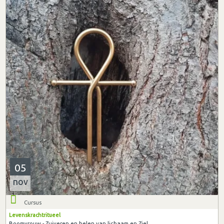
05
nov
Cursus
Levenskrachtritueel
Boomvrouw - Zuiveren en helen van lichaam en Ziel