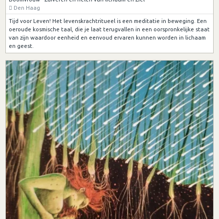
Den Haag
Tijd voor Leven! Het levenskrachtritueel is een meditatie in beweging. Een
oeroude kosmische taal, die je laat terugvallen in een oorspronkelijke staat
van zijn waardoor eenheid en eenvoud ervaren kunnen worden in lichaam
en geest.