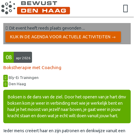
Dit event heeft reeds plaats gevonden ...
KIJK IN DE AGENDA VOOR ACTUELE ACTIVITEITEN →
08
apr 2026
Bokstherapie met Coaching
Bly-Ei Trainingen
Den Haag
Boksen is de dans van de ziel. Door het openen van je hart dmv
boksen kom je weer in verbinding met wie je werkelijk bent en
haal je het mooist van jezelf naar boven, je gaat weer in jouw
kracht staan en doen wat je echt wilt doen vanuit jouw hart.
Ieder mens creëert haar en zijn patronen en denkwijze vanuit een