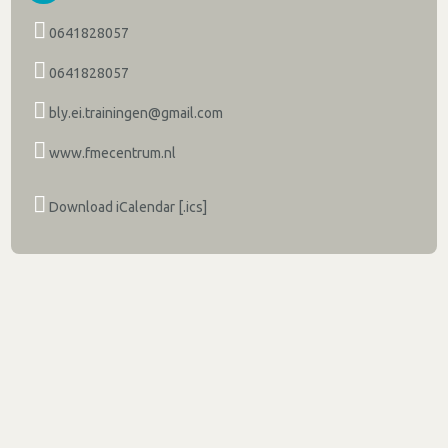
0641828057
0641828057
bly.ei.trainingen@gmail.com
www.fmecentrum.nl
Download iCalendar [.ics]