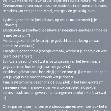
Wij Titus Heinen van BLY-EI trainingen en Sabrina Mooren van De
Zeeboezem zetten onze passie en motivatie in om mensen bewust
te maken van een gezond, vitaal, energiek en gelukkig leven.
Fysieke gezondheid (het lichaam, op welke manier voedt jij je
lichaam?)
Emotionele gezondheid (positieve en negatieve emoties en hoe ga
je met beide om?)
Mentale gezondheid (waar zijn je gedachtes mee bezig en waar
komen ze vandaan?)
Energieke gezondheid (energieverbruik, wat kost je energie en wat
geeft jou energie?)
Spirituele gezondheid ( wat is de zingeving van het leven wat je
gegeven is en hoe vindt jij daar het geluk in?)
Positieve geldstroom ( hoe zie jij geld en hoe ga jij om met het geld
wat je krijgt in ruil voor het werk wat je doet?)
Familiesystemische gezondheid ( jouw plek in het familiesysteem
aannemen, waarin jij jouw eigen verantwoordelijkheid pakt en
balans houdt tussen geven en ontvangen en daarbij erkent van wat
is)
Onze passie is om mensen te enthousiasmeren over hoe leuk het is