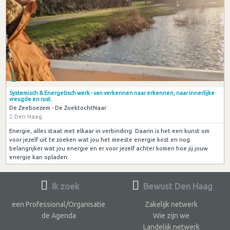
Systemisch & Energetisch werk - van verkennen naar erkennen, naar innerlijke
vreugde en rust.
De Zeeboezem - De ZoektochtNaar
Den Haag
Energie, alles staat met elkaar in verbinding. Daarin is het een kunst om
voor jezelf uit te zoeken wat jou het meeste energie kost en nog
belangrijker wat jou energie en er voor jezelf achter komen hoe jij jouw
energie kan opladen.
Ik zoek
Bewust Den Haag
een Professional/Organisatie
Zakelijk netwerk
de Agenda
Wie zijn we
Landelijk netwerk