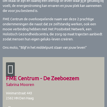
om vitaal te zijn en daarbij een leefstijl te leven waar jij je gelukkig bij
voelt, de energiestroming kan ervaren en jouw plek kan aannemen
die voor jou bestemd is.
FME Centrum de overkoepelende naam van deze 2 prachtige
ondernmeningen die naast dat ze zelfstandig werken, ook een
mooie verbinding hebben met Het Positiviteit Netwerk, een
Holistisch Gezondheidscentra, die zorg op maat trajecten aanbiedt
zodat mensen hun eigen geluks-leven creëren.
Ons moto, "Blijf in het middelpunt staan van jouw leven"
FME Centrum - De Zeeboezem
Sabrina Mooren
Weimarstraat 443
2562 HN
Den Haag