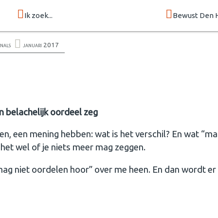
Ik zoek...
Bewust Den 
onals
januari 2017
 belachelijk oordeel zeg
en, een mening hebben: wat is het verschil? En wat “m
kt het wel of je niets meer mag zeggen.
e mag niet oordelen hoor” over me heen. En dan wordt er