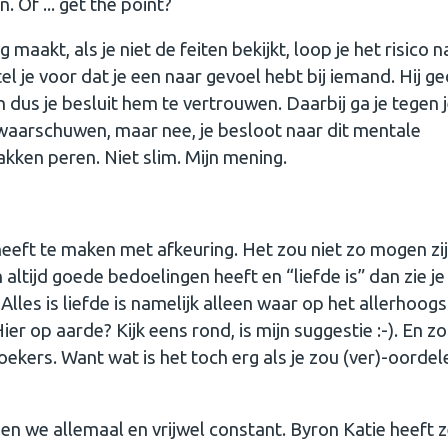
. Of ... get the point?
 maakt, als je niet de feiten bekijkt, loop je het risico n
tel je voor dat je een naar gevoel hebt bij iemand. Hij g
 dus je besluit hem te vertrouwen. Daarbij ga je tegen 
e waarschuwen, maar nee, je besloot naar dit mentale
akken peren. Niet slim. Mijn mening.
eeft te maken met afkeuring. Het zou niet zo mogen zijn
 altijd goede bedoelingen heeft en “liefde is” dan zie je 
 Alles is liefde is namelijk alleen waar op het allerhoog
Hier op aarde? Kijk eens rond, is mijn suggestie :-). En z
oekers. Want wat is het toch erg als je zou (ver)-oordel
en we allemaal en vrijwel constant. Byron Katie heeft z