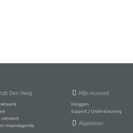
ust Den Haag
Mijn Account
 netwerk
Inloggen
 we
Support / Ondersteuning
k netwerk
Algemeen
jven maandagenda