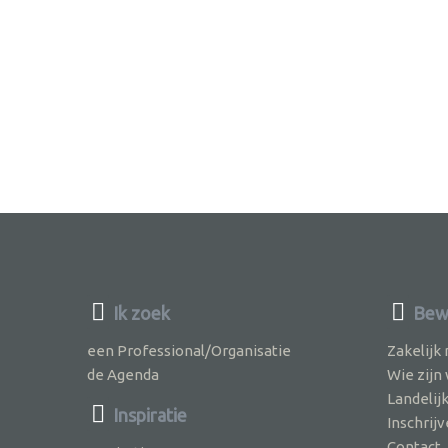
Ik zoek
Bew
een Professional/Organisatie
Zakelijk
de Agenda
Wie zijn
Landelij
Inspiratie
Inschri
Contact