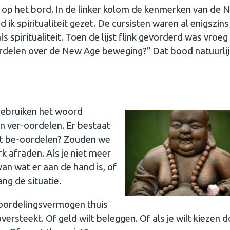
a op het bord. In de linker kolom de kenmerken van de 
k spiritualiteit gezet. De cursisten waren al enigszins
s spiritualiteit. Toen de lijst flink gevorderd was vroeg
ordelen over de New Age beweging?” Dat bood natuurlij
 gebruiken
het woord
in ver-oordelen. Er bestaat
met be-oordelen? Zouden we
rk afraden. Als je niet meer
an wat er aan de hand is, of
ang de situatie.
e-oordelingsvermogen thuis
 oversteekt. Of geld wilt beleggen. Of als je wilt kiezen 