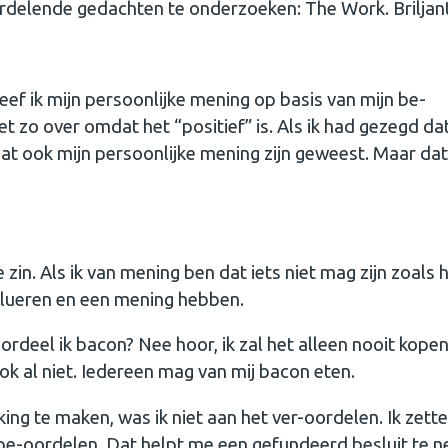
delende gedachten te onderzoeken: The Work. Briljan
geef ik mijn persoonlijke mening op basis van mijn be-
 zo over omdat het “positief” is. Als ik had gezegd dat
t ook mijn persoonlijke mening zijn geweest. Maar da
 zin. Als ik van mening ben dat iets niet mag zijn zoals h
valueren en een mening hebben.
ordeel ik bacon? Nee hoor, ik zal het alleen nooit kopen
Ook al niet. Iedereen mag van mij bacon eten.
g te maken, was ik niet aan het ver-oordelen. Ik zette
n be-oordelen. Dat helpt me een gefundeerd besluit te 