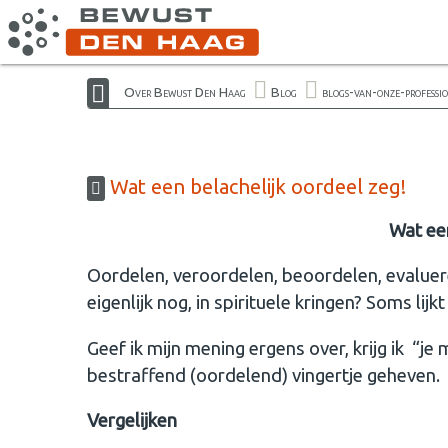
Over Bewust Den Haag
Blog
blogs-van-onze-professi
Wat een belachelijk oordeel zeg!
Wat een
Oordelen, veroordelen, beoordelen, evaluer
eigenlijk nog, in spirituele kringen? Soms lij
Geef ik mijn mening ergens over, krijg ik “j
bestraffend (oordelend) vingertje geheven.
Vergelijken