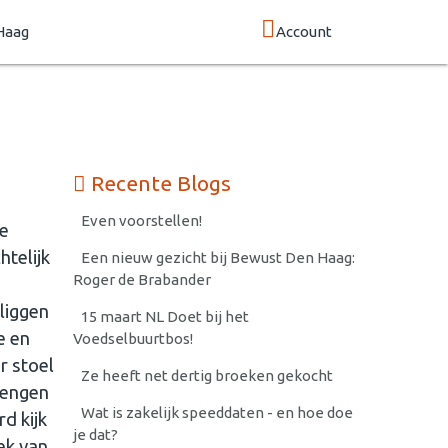
Haag
Account
Recente Blogs
Even voorstellen!
Ze
htelijk
Een nieuw gezicht bij Bewust Den Haag:
Roger de Brabander
 liggen
15 maart NL Doet bij het
e en
Voedselbuurtbos!
r stoel
Ze heeft net dertig broeken gekocht
rengen
Wat is zakelijk speeddaten - en hoe doe
d kijk
je dat?
ek van