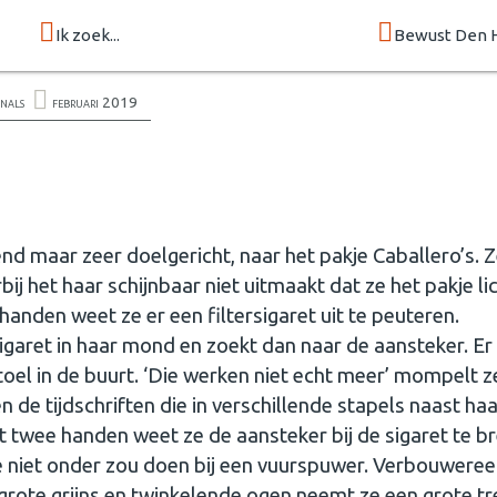
Ik zoek...
Bewust Den 
onals
februari 2019
end maar zeer doelgericht, naar het pakje Caballero’s. 
ij het haar schijnbaar niet uitmaakt dat ze het pakje lic
handen weet ze er een filtersigaret uit te peuteren.
sigaret in haar mond en zoekt dan naar de aansteker. Er
stoel in de buurt. ‘Die werken niet echt meer’ mompelt z
 de tijdschriften die in verschillende stapels naast haa
et twee handen weet ze de aansteker bij de sigaret te b
e niet onder zou doen bij een vuurspuwer. Verbouwereer
grote grijns en twinkelende ogen neemt ze een grote tr