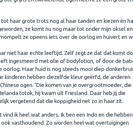
tot haar grote trots nog al haar tanden en kiezen én h
er geworden, ze komt nu nog maar tot onder mijn oksel e
s mompelt ze opeens iets over de oorlog en huivert en wi
ar niet haar echte leeftijd. Zelf zegt ze dat dat komt d
 heeft ingesmeerd met olie of bodylotion, of door de bab
 oorlog. Haar huid is nog steeds mooi diep donkerbrui
ar kinderen hebben diezelfde kleur geërfd, de anderen
s Chinese ogen. ‘Die komen van je overgrootmoeder, die
landa totok, hij kwam uit Friesland. Daar heb jij die
elijk vergetend dat die koppigheid net zo in haar zit.
t vind ik heel wat anders. Ik ben een Indo en die hebben
n ook vasthoudend. Zo worden heel wat overtuigingen