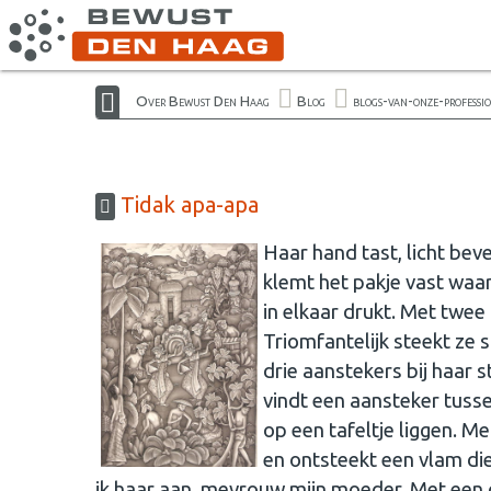
Over Bewust Den Haag
Blog
blogs-van-onze-professi
Tidak apa-apa
Haar hand tast, licht bev
klemt het pakje vast waarb
in elkaar drukt. Met twee 
Triomfantelijk steekt ze 
drie aanstekers bij haar 
vindt een aansteker tussen
op een tafeltje liggen. M
en ontsteekt een vlam di
ik haar aan, mevrouw mijn moeder. Met een 