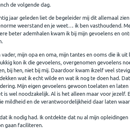
lunch de volgende dag.
ntig jaar geleden liet de begeleider mij dit allemaal zien
n enorme weerstand en je weet… ik ben vasthoudend. Me
dere beter ademhalen kwam ik bij mijn gevoelens en on
n.
ader, mijn opa en oma, mijn tantes en ooms die ik uit 
elukkig kon ik die gevoelens, overgenomen gevoelens n
, bij hen, niet bij mij. Daardoor kwam ikzelf veel stevig
tdekken wat ik echt wilde en wat ik nog te doen had. Da
dering. Mijn eigen gevoelens gewoon toelaten en laten
t is wel noodzakelijk. Al is het alleen maar voor jezelf. 
die mildheid en de verantwoordelijkheid daar laten waar 
dat ik nodig had. Ik ontdekte dat nu al mijn opleidingen
n gaan faciliteren.