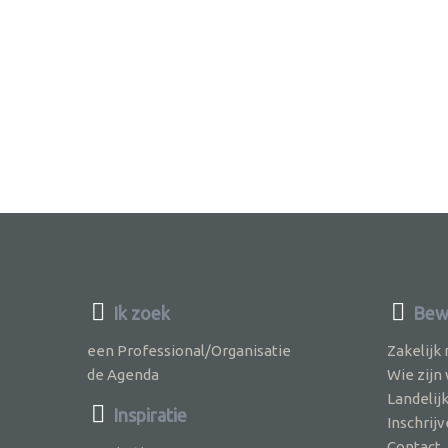
Ik zoek
Bew
een Professional/Organisatie
Zakelijk
de Agenda
Wie zijn
Landelij
Inspiratie
Inschri
Contact