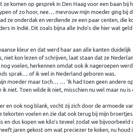
ze komen op gesprek in Den Haag voor een baan bij h
typen of zo hoor, nee… mevrouw mijn moeder ging bij 
 had ze onderdak en verdiende ze een paar centen, die k
s in Indië. Dit zoals bijna alle Indo’s die hier wat geld
anse kleur en dat werd haar aan alle kanten duidelijk
 niet kon lezen of schrijven, laat staan dat ze Nederla
nu nog voelen, herkennen omdat ook ik nageroepen werd
ands sprak… of ik wel in Nederland geboren was.
mijn moeder maar toch… … ‘Ik had toen geen andere op
ik niet. Toen wilde ik niet, misschien nu wel maar nu is 
r en ook nog blank, vocht zij zich door de armoede va
tekorten voelen en zie dat ook terug bij mijn broertjes
g is en dus kopen we kilo’s teveel zodat we bijvoorbeeld
heeft jaren gekost om wat preciezer te koken, nu houd 