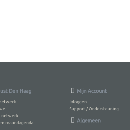
ust Den Haag
Mijn Account
 netwerk
Inloggen
 we
Support / Ondersteuning
k netwerk
Algemeen
jven maandagenda