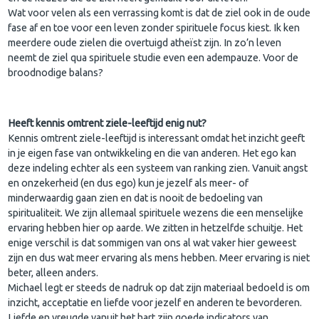
Wat voor velen als een verrassing komt is dat de ziel ook in de oude
fase af en toe voor een leven zonder spirituele focus kiest. Ik ken
meerdere oude zielen die overtuigd atheïst zijn. In zo’n leven
neemt de ziel qua spirituele studie even een adempauze. Voor de
broodnodige balans?
Heeft kennis omtrent ziele-leeftijd enig nut?
Kennis omtrent ziele-leeftijd is interessant omdat het inzicht geeft
in je eigen fase van ontwikkeling en die van anderen. Het ego kan
deze indeling echter als een systeem van ranking zien. Vanuit angst
en onzekerheid (en dus ego) kun je jezelf als meer- of
minderwaardig gaan zien en dat is nooit de bedoeling van
spiritualiteit. We zijn allemaal spirituele wezens die een menselijke
ervaring hebben hier op aarde. We zitten in hetzelfde schuitje. Het
enige verschil is dat sommigen van ons al wat vaker hier geweest
zijn en dus wat meer ervaring als mens hebben. Meer ervaring is niet
beter, alleen anders.
Michael legt er steeds de nadruk op dat zijn materiaal bedoeld is om
inzicht, acceptatie en liefde voor jezelf en anderen te bevorderen.
Liefde en vreugde vanuit het hart zijn goede indicators van