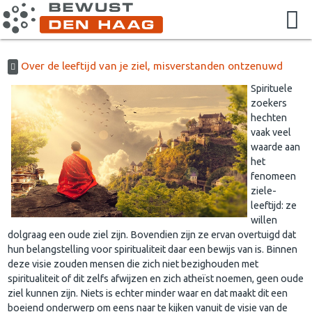
Over de leeftijd van je ziel, misverstanden ontzenuwd
Spirituele
zoekers
hechten
vaak veel
waarde aan
het
fenomeen
ziele-
leeftijd: ze
willen
dolgraag een oude ziel zijn. Bovendien zijn ze ervan overtuigd dat
hun belangstelling voor spiritualiteit daar een bewijs van is. Binnen
deze visie zouden mensen die zich niet bezighouden met
spiritualiteit of dit zelfs afwijzen en zich atheïst noemen, geen oude
ziel kunnen zijn. Niets is echter minder waar en dat maakt dit een
boeiend onderwerp om eens naar te kijken vanuit de visie van de