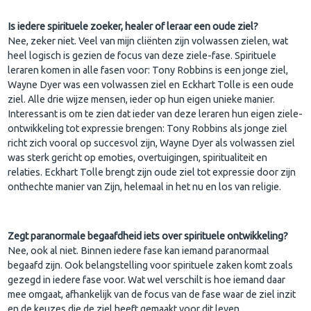
Is iedere spirituele zoeker, healer of leraar een oude ziel?
Nee, zeker niet. Veel van mijn cliënten zijn volwassen zielen, wat
heel logisch is gezien de focus van deze ziele-fase. Spirituele
leraren komen in alle fasen voor: Tony Robbins is een jonge ziel,
Wayne Dyer was een volwassen ziel en Eckhart Tolle is een oude
ziel. Alle drie wijze mensen, ieder op hun eigen unieke manier.
Interessant is om te zien dat ieder van deze leraren hun eigen ziele-
ontwikkeling tot expressie brengen: Tony Robbins als jonge ziel
richt zich vooral op succesvol zijn, Wayne Dyer als volwassen ziel
was sterk gericht op emoties, overtuigingen, spiritualiteit en
relaties. Eckhart Tolle brengt zijn oude ziel tot expressie door zijn
onthechte manier van Zijn, helemaal in het nu en los van religie.
Zegt paranormale begaafdheid iets over spirituele ontwikkeling?
Nee, ook al niet. Binnen iedere fase kan iemand paranormaal
begaafd zijn. Ook belangstelling voor spirituele zaken komt zoals
gezegd in iedere fase voor. Wat wel verschilt is hoe iemand daar
mee omgaat, afhankelijk van de focus van de fase waar de ziel inzit
en de keuzes die de ziel heeft gemaakt voor dit leven.