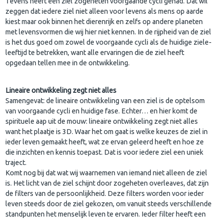
Tevens heeft een ziel zogeheten voorgaande cycli gehad. Dat wil
zeggen dat iedere ziel niet alleen voor levens als mens op aarde
kiest maar ook binnen het dierenrijk en zelfs op andere planeten
met levensvormen die wij hier niet kennen. In de rijpheid van de ziel
is het dus goed om zowel de voorgaande cycli als de huidige ziele-
leeftijd te betrekken, want alle ervaringen die de ziel heeft
opgedaan tellen mee in de ontwikkeling.
Lineaire ontwikkeling zegt niet alles
Samengevat: de lineaire ontwikkeling van een ziel is de optelsom
van voorgaande cycli en huidige fase. Echter… en hier komt de
spirituele aap uit de mouw: lineaire ontwikkeling zegt niet alles
want het plaatje is 3D. Waar het om gaat is welke keuzes de ziel in
ieder leven gemaakt heeft, wat ze ervan geleerd heeft en hoe ze
die inzichten en kennis toepast. Dat is voor iedere ziel een uniek
traject.
Komt nog bij dat wat wij waarnemen van iemand niet alleen de ziel
is. Het licht van de ziel schijnt door zogeheten overleaves, dat zijn
de filters van de persoonlijkheid. Deze filters worden voor ieder
leven steeds door de ziel gekozen, om vanuit steeds verschillende
standpunten het menselijk leven te ervaren. Ieder filter heeft een