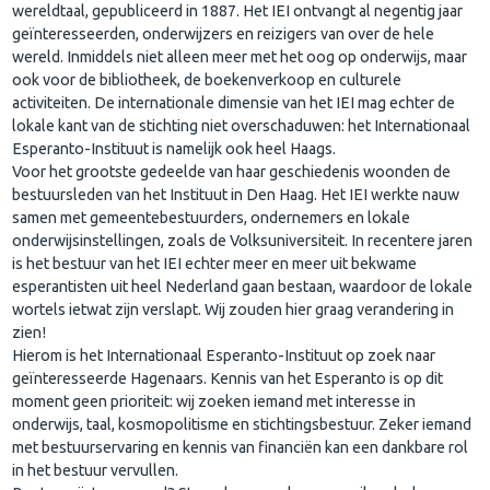
wereldtaal, gepubliceerd in 1887. Het IEI ontvangt al negentig jaar
geïnteresseerden, onderwijzers en reizigers van over de hele
wereld. Inmiddels niet alleen meer met het oog op onderwijs, maar
ook voor de bibliotheek, de boekenverkoop en culturele
activiteiten. De internationale dimensie van het IEI mag echter de
lokale kant van de stichting niet overschaduwen: het Internationaal
Esperanto-Instituut is namelijk ook heel Haags.
Voor het grootste gedeelde van haar geschiedenis woonden de
bestuursleden van het Instituut in Den Haag. Het IEI werkte nauw
samen met gemeentebestuurders, ondernemers en lokale
onderwijsinstellingen, zoals de Volksuniversiteit. In recentere jaren
is het bestuur van het IEI echter meer en meer uit bekwame
esperantisten uit heel Nederland gaan bestaan, waardoor de lokale
wortels ietwat zijn verslapt. Wij zouden hier graag verandering in
zien!
Hierom is het Internationaal Esperanto-Instituut op zoek naar
geïnteresseerde Hagenaars. Kennis van het Esperanto is op dit
moment geen prioriteit: wij zoeken iemand met interesse in
onderwijs, taal, kosmopolitisme en stichtingsbestuur. Zeker iemand
met bestuurservaring en kennis van financiën kan een dankbare rol
in het bestuur vervullen.