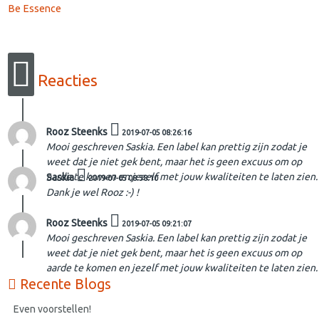
Be Essence
Reacties
Rooz Steenks
2019-07-05 08:26:16
Mooi geschreven Saskia. Een label kan prettig zijn zodat je
weet dat je niet gek bent, maar het is geen excuus om op
aarde te komen en jezelf met jouw kwaliteiten te laten zien.
Saskia
2019-07-05 08:38:10
Dank je wel Rooz :-) !
Rooz Steenks
2019-07-05 09:21:07
Mooi geschreven Saskia. Een label kan prettig zijn zodat je
weet dat je niet gek bent, maar het is geen excuus om op
aarde te komen en jezelf met jouw kwaliteiten te laten zien.
Recente Blogs
Even voorstellen!