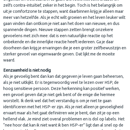
zelfs contra-intuïtief, zeker in het begin. Toch is het belangrijk om
uit je comfortzone te stappen, want daarbinnen krijg je alleen maar
meer van hetzelfde. Als je echt wilt groeien en het leven leuker wilt
gaan vinden dan ontkom je niet aan het doen van nieuwe, en dus
spannende dingen. Nieuwe stappen zetten brengt onzekere
gevoelens met zich mee: dat is een natuurlijke reactie op het
onbekende en die innerlijke reactie heeft iedereen. Ga je daar
doorheen dan krijg je ervaringen die je een groter zelfbewustzijn en
sterker gevoel van eigenwaarde geven. Dat lijkt me de moeite
waard.
Eenzaamheid is niet nodig
Als je gevoelig bent dan kan dat gegeven je leven gaan beheersen,
als je niet uitkijkt. Er is tegenwoordig veel te lezen over HSP, de
hoog sensitieve persoon. Deze herkenning kan positief werken,
een gevoel geven dat je niet gek bent of de enige die hiermee
worstelt. Ik denk wel dat het verstandig is om je niet te gaan
identificeren met het HSP-er zijn. Als je niet alleen je gevoeligheid
ervaart maar als het gaat definiëren wie je bent, dan zit je op een
hellend vlak. Je mind ziet overal problemen en is dol op labels. Het
“nee hoor dat kan ik niet want ik ben HSP-er” ligt dan al snel op de