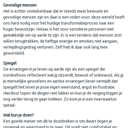
Gevoelige mensen
Het is echter onmiskenbaar dat er steeds meer bewuste en
gevoelige mensen zijn en daar is een reden voor: deze wereld heeft
ons hard nodig voor het huidige transformatieproces naar een
hoger bewustzijn. Helaas is het voor sensitieve personen niet
gemakkelijk om op aarde te zijn. Er is een tendens dat mensen zich
willen terugtrekken, de heftige energie en emoties niet aangaan,
vermijdingsgedrag vertonen. Zelf heb ik daar ook lang mee
geworsteld.
Spiegel
De ervaringen in je leven op aarde zijn als een spiegel die
oordeelloos reflecteert wat jij uitzendt, bewust of onbewust. Als jij
je menselijke gevoelens en aardse ervaringen liever vermijdt dan
spiegelt het leven je jouw eigen weerstand, angst en frustratie.
Hierdoor lopen de dingen niet lekker en kun je de neiging krijgen je
nog verder terug te gaan trekken. Zo kom je in een neerwaartse
spiraal.
Wat kun je doen?
Een goede manier om dit te doorbreken is om dwars tegen je
ongemak en weerstand in te gaan. Dit voelt niet comfortabel en