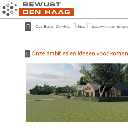
Over Bewust Den Haag
Blog
blogs-van-onze-professi
Onze ambities en ideeën voor komend