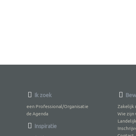
Ik zoek
Bew
een Professional/Organisatie
Zakelijk
de Agenda
Wie zijn
Landelij
Inspiratie
Inschri
Contact