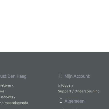
ust Den Haag
Mijn Account
 netwerk
Inloggen
 we
Support / Ondersteuning
k netwerk
Algemeen
jven maandagenda