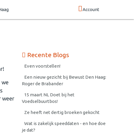
Haag
Account
Recente Blogs
Even voorstellen!
r!
Een nieuw gezicht bij Bewust Den Haag:
e we
Roger de Brabander
os
15 maart NL Doet bij het
r weer
Voedselbuurtbos!
Ze heeft net dertig broeken gekocht
Wat is zakelijk speeddaten - en hoe doe
je dat?