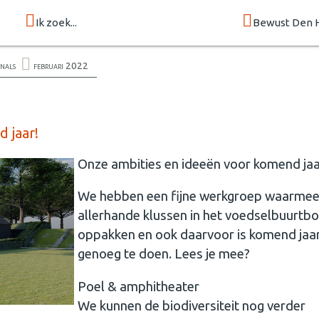
Ik zoek...
Bewust Den 
onals
februari 2022
 jaar!
Onze ambities en ideeën voor komend jaa
We hebben een fijne werkgroep waarme
allerhande klussen in het voedselbuurtb
oppakken en ook daarvoor is komend jaa
genoeg te doen. Lees je mee?
Poel & amphitheater
We kunnen de biodiversiteit nog verder