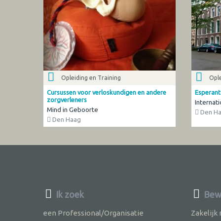
Opleiding en Training
Ople
Cursussen voor verloskundigen en andere
Esperanto
zorgverleners
Internati
Mind in Geboorte
Den H
Den Haag
Ik zoek
Bew
een Professional/Organisatie
Zakelijk