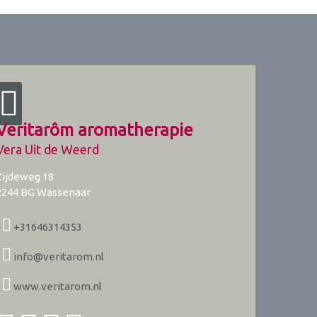
Veritarôm aromatherapie
Vera Uit de Weerd
Zijdeweg 18
2244 BG
Wassenaar
+31646314353
info@veritarom.nl
www.veritarom.nl