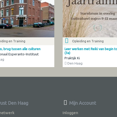
iding en Training
Opleiding en Training
, brug tussen alle culturen
Leer werken met Reiki van begin t
(3a)
onaal Esperanto-Instituut
Praktijk Ki
aag
Den Haag
ust Den Haag
Mijn Account
 netwerk
Inloggen