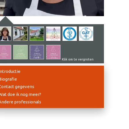
Klik om te vergroten
Introductie
Biografie
Contact gegevens
Wat doe ik nog meer?
Andere professionals