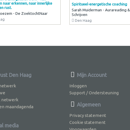
 naar erkennen, naar innerlijke
Spiritueel-energetische coaching
n rust.
Sarah Muiderman - Aurareading & 
oezem - De ZoektochtNaar
Schrijven
aag
Den Haag
ust Den Haag
Mijn Account
 netwerk
Inloggen
 we
Support / Ondersteuning
k netwerk
Algemeen
jven maandagenda
Privacy statement
Cookie statement
al media
Voorwaarden