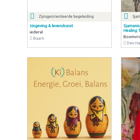
Zijnsgeörienteerde begeleiding
Sja
zingeving & levenskunst
Sjamanis
Healing 
iederal
Boomvr
Baarn
Den H