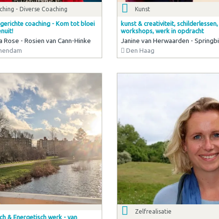
hing - Diverse Coaching
Kunst
gerichte coaching - Kom tot bloei
kunst & creativiteit, schilderlessen,
nuit!
workshops, werk in opdracht
 la Rose - Rosien van Cann-Hinke
Janine van Herwaarden - Springb
hendam
Den Haag
Zelfrealisatie
ch & Energetisch werk - van