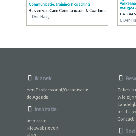
verkennen
Communicatie, training & coaching
vreugde e
Rosien van Cann Communicatie & Coaching
De Zeeb
Den Haag
Den H
Ik zoek
Bew
een Professional/Organisatie
Zakelijk
de Agenda
Wie zijn
Landelij
Inspiratie
Inschri
Contact
Inspiratie
Nieuwsbrieven
Soci
Blog