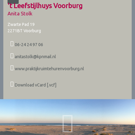
't Leefstijlhuys Voorburg
Anita Stolk
Zwarte Pad 19
2271BT
Voorburg
06-24 24 97 06
anitastolk@kpnmail.nl
www.praktijkruimtehurenvoorburg.nl
Download vCard [.vcf]