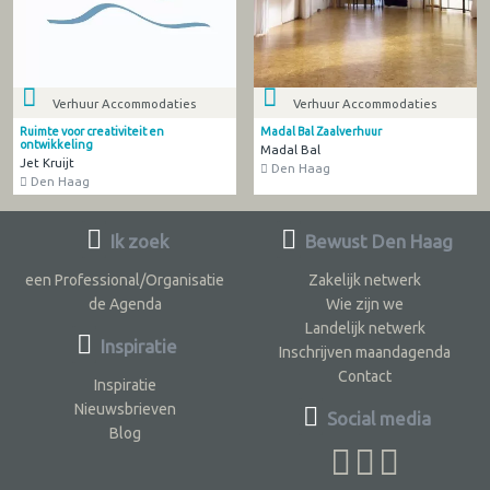
Verhuur Accommodaties
Verhuur Accommodaties
Ruimte voor creativiteit en
Madal Bal Zaalverhuur
ontwikkeling
Madal Bal
Jet Kruijt
Den Haag
Den Haag
Ik zoek
Bewust Den Haag
een Professional/Organisatie
Zakelijk netwerk
de Agenda
Wie zijn we
Landelijk netwerk
Inspiratie
Inschrijven maandagenda
Contact
Inspiratie
Nieuwsbrieven
Social media
Blog