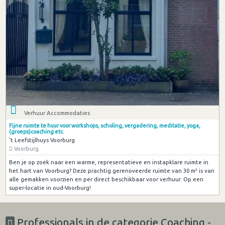
Verhuur Accommodaties
Fijne ruimte te huur voor workshops, scholing, vergadering, meditatie, yoga,
(groeps)coaching etc.
't Leefstijlhuys Voorburg
Voorburg
Ben je op zoek naar een warme, representatieve en instapklare ruimte in
het hart van Voorburg? Deze prachtig gerenoveerde ruimte van 30 m² is van
alle gemakken voorzien en per direct beschikbaar voor verhuur. Op een
super-locatie in oud-Voorburg!
Professionals in de categorie Coaching -