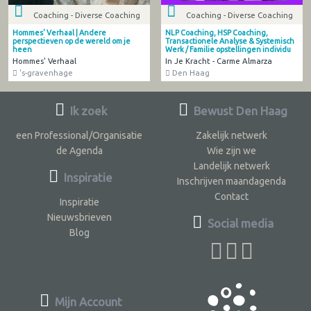
Coaching - Diverse Coaching
Coaching - Diverse Coaching
Hommes' Verhaal | Andere
NLP Coaching, HSP Coaching,
perspectieven op de wereld om je
Transactionele Analyse & Systemisch
heen
Werk / Familie opstellingen individu
Hommes' Verhaal
In Je Kracht - Carme Almarza
's-gravenhage
Den Haag
Ik zoek
Bewust Den Haag
een Professional/Organisatie
Zakelijk netwerk
de Agenda
Wie zijn we
Landelijk netwerk
Inspiratie
Inschrijven maandagenda
Contact
Inspiratie
Nieuwsbrieven
Social media
Blog
Mijn Account