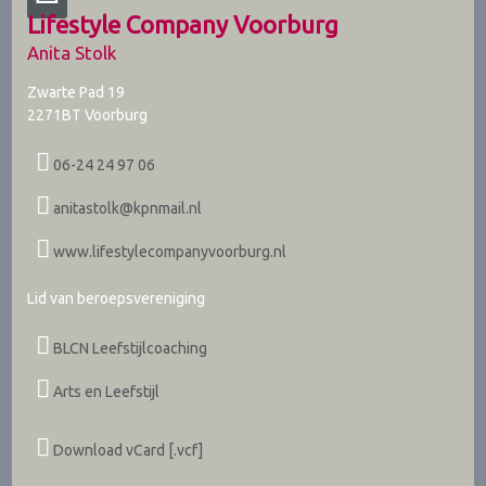
Lifestyle Company Voorburg
Anita Stolk
Zwarte Pad 19
2271BT
Voorburg
06-24 24 97 06
anitastolk@kpnmail.nl
www.lifestylecompanyvoorburg.nl
Lid van beroepsvereniging
BLCN Leefstijlcoaching
Arts en Leefstijl
Download vCard [.vcf]