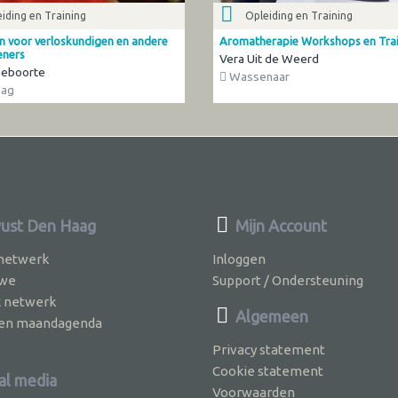
iding en Training
Opleiding en Training
n voor verloskundigen en andere
Aromatherapie Workshops en Tra
eners
Vera Uit de Weerd
Geboorte
Wassenaar
aag
ust Den Haag
Mijn Account
 netwerk
Inloggen
 we
Support / Ondersteuning
k netwerk
Algemeen
jven maandagenda
Privacy statement
Cookie statement
al media
Voorwaarden