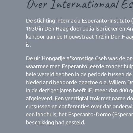
Over Internationaal Es
De stichting Internacia Esperanto-Instituto (I
1930 in Den Haag door Julia Isbrücker en And
kantoor aan de Riouwstraat 172 in Den Haag
is.
De uit Hongarije afkomstige Cseh was de o
waarmee men Esperanto leerde zonder hulp
hele wereld hebben in de periode tussen de 
Nederland behoorde daartoe o.a. Willem Dre
In de dertiger jaren heeft IEI meer dan 40
afgeleverd. Een veertigtal trok met name d
cursussen en conferenties over dat onderwij
een landhuis, het Esperanto-Domo (Esperant
beschikking had gesteld.