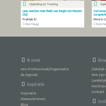
Opleiding en Training
Ople
Leer werken met Reiki van begin tot Master
Cursusse
(3a)
zorgverl
Praktijk Ki
Mind in 
Den Haag
Den H
Ik zoek
Bew
een Professional/Organisatie
Zakelijk
de Agenda
Wie zijn
Landelij
Inspiratie
Inschri
Contact
Inspiratie
Nieuwsbrieven
Soci
Blog