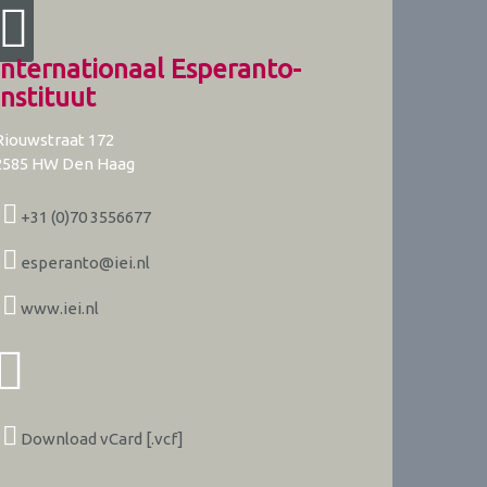
Internationaal Esperanto-
Instituut
Riouwstraat 172
2585 HW
Den Haag
+31 (0)70 3556677
esperanto@iei.nl
www.iei.nl
Download vCard [.vcf]