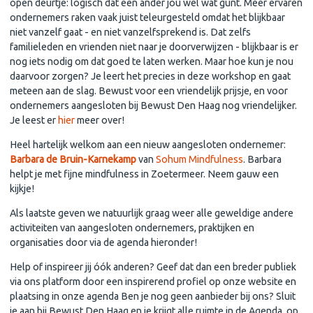
open deurtje: logisch dat een ander jou wel wat gunt. Meer ervaren
ondernemers raken vaak juist teleurgesteld omdat het blijkbaar
niet vanzelf gaat - en niet vanzelfsprekend is. Dat zelfs
familieleden en vrienden niet naar je doorverwijzen - blijkbaar is er
nog iets nodig om dat goed te laten werken. Maar hoe kun je nou
daarvoor zorgen? Je leert het precies in deze workshop en gaat
meteen aan de slag. Bewust voor een vriendelijk prijsje, en voor
ondernemers aangesloten bij Bewust Den Haag nog vriendelijker.
Je leest er
hier
meer over!
Heel hartelijk welkom aan een nieuw aangesloten ondernemer:
Barbara de Bruin-Karnekamp
van
Sohum Mindfulness
. Barbara
helpt je met fijne mindfulness in Zoetermeer. Neem gauw een
kijkje!
Als laatste geven we natuurlijk graag weer alle geweldige andere
activiteiten van aangesloten ondernemers, praktijken en
organisaties door via de agenda hieronder!
Help of inspireer jij óók anderen? Geef dat dan een breder publiek
via ons platform door een inspirerend profiel op onze website en
plaatsing in onze agenda Ben je nog geen aanbieder bij ons? Sluit
je aan bij Bewust Den Haag en je krijgt alle ruimte in de Agenda, op