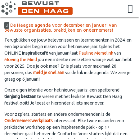
De Haagse agenda voor december en januari van
bewuste organisaties, praktijken en ondernemers!
Terugblikken op jouw belevenissen en leermomenten in 2024, en
een bijzonder begin maken voor het nieuwe jaar: tijdens het
ONLINE
inspiratiecafé
van januari laat
Pauline Memelink
van
Moving the Mind
jou een intentie neerzetten waar je wat aan hebt
voor 2025. Doe je ook mee? Er is plaats voor maximaal 20
personen, dus
meld je snel aan
via de lnk in de agenda. We zien je
graag op 6 januari!
Onze eigen intentie voor het nieuwe jaar is: een spetterend
tienjarig bestaan
te vieren met het leukste Bewust Den Haag
festival ooit! Je leest er hieronder al iets meer over.
Voor zzp'ers, starters en andere ondernemenden is de
Ondernemerswerkplaats
interessant. Elke twee maanden een
praktische workshop op een inspirerende plek - op 17
december gaat het over de Gunfactor. Voor starters lijkt dat een