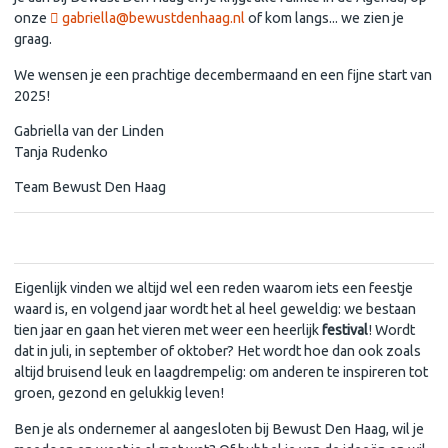
onze
gabriella@bewustdenhaag.nl
of kom langs... we zien je
graag.
We wensen je een prachtige decembermaand en een fijne start van
2025!
Gabriella van der Linden
Tanja Rudenko
Team Bewust Den Haag
Volgend jaar bestaan we TIEN jaar: een festival waard!
Eigenlijk vinden we altijd wel een reden waarom iets een feestje
waard is, en volgend jaar wordt het al heel geweldig: we bestaan
tien jaar en gaan het vieren met weer een heerlijk
festival
! Wordt
dat in juli, in september of oktober? Het wordt hoe dan ook zoals
altijd bruisend leuk en laagdrempelig: om anderen te inspireren tot
groen, gezond en gelukkig leven!
Ben je als ondernemer al aangesloten bij Bewust Den Haag, wil je