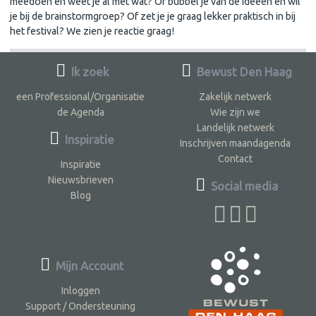
meedoen en weet je al met wat? Of bubbel je van de ideeën en wil
je bij de brainstormgroep? Of zet je je graag lekker praktisch in bij
het festival? We zien je reactie graag!
Ik zoek
Bewust Den Haag
een Professional/Organisatie
Zakelijk netwerk
de Agenda
Wie zijn we
Landelijk netwerk
Inspiratie
Inschrijven maandagenda
Contact
Inspiratie
Nieuwsbrieven
Social media
Blog
Mijn Account
Inloggen
Support / Ondersteuning