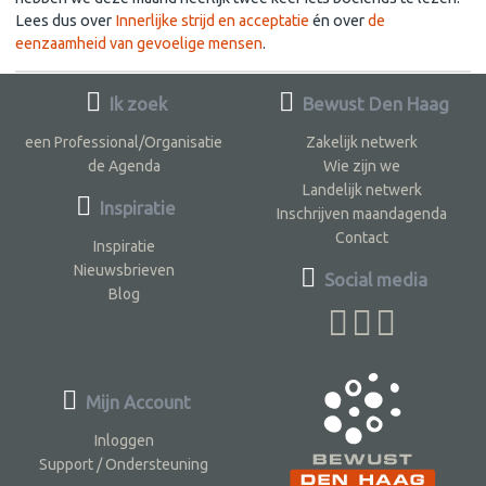
Lees dus over
Innerlijke strijd en acceptatie
én over
de
eenzaamheid van gevoelige mensen
.
Ik zoek
Bewust Den Haag
een Professional/Organisatie
Zakelijk netwerk
de Agenda
Wie zijn we
Landelijk netwerk
Inspiratie
Inschrijven maandagenda
Contact
Inspiratie
Nieuwsbrieven
Social media
Blog
Mijn Account
Inloggen
Support / Ondersteuning