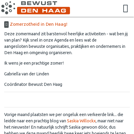
Zomerzotheid in Den Haag!
Deze zomermaand zit barstenvol heerlijke activiteiten - wat ben jij
van plan? Kijk snel in onze Agenda en lees wat de
aangesloten bewuste organisaties, praktijken en ondernemers in
Den Haag en omgeving organiseren.
Ik wens je een prachtige zomer!
Gabriella van der Linden
Coördinator Bewust Den Haag
Lees mee met Saskia
Vorige maand plaatsten we per ongeluk een verkeerde link... die
leidde naar een prachtig blog van
Saskia Willockx
, maar niet naar
het nieuwste! En natuurlijk schrijft Saskia gewoon dóór, dus
hebben we deze maand heerlijk twee keer iets boeiends te lezen.