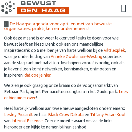
De Haagse agenda voor april en mei van bewuste
organisaties, praktijken en ondernemers!
Ook deze maand is er weer lekker veel leuks te doen voor wie
bewust leeft en kiest! Denk ook aan ons maandelijkse
Inspiratiecafé: op 6 mei ben je van harte welkom bij de
Viltflexplek
,
waar je onder leiding van
Anneke Zwolsman-Westing
superleuk
aan de slag kunt met natvilten. Inschrijven vooraf is nodig, ook als
je liever alleen komt netwerken, kennismaken, ontmoeten en
inspireren:
dat doe je hier.
We zien je ook graag bij onze kraam op de Voorjaarsmarkt van
Eetbaar Park, bij het Permacultuurcengtrum in het Zuiderpark.
Lees
er hier meer over
!
Heel hartelijk welkom aan twee nieuw aangesloten ondernemers:
Lesley Piccardt
en haar
Black Crow Dakota
en
Tiffany Autar-Kool
van
Internal Essence
. Zeer de moeite waard om via de links
hieronder een kijkje te nemen bij hun aanbod!