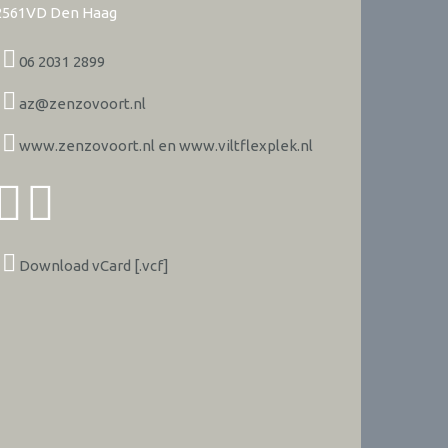
2561VD
Den Haag
06 2031 2899
az@zenzovoort.nl
www.zenzovoort.nl en www.viltflexplek.nl
Download vCard [.vcf]