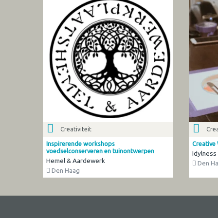
Creativiteit
Crea
Inspirerende workshops
Creative
voedselconserveren en tuinontwerpen
Idylness
Hemel & Aardewerk
Den H
Den Haag