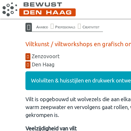
Aanbod
Professionals
Creativiteit
Viltkunst / viltworkshops en grafisch 
Zenzovoort
Den Haag
Wolvilten & huisstijlen en drukwerk ontw
Vilt is opgebouwd uit wolvezels die aan elka
warm zeepwater en vervolgens gaat rollen, w
gekrompen is.
Veelzijdigheid van vilt