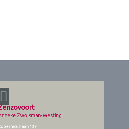
Zenzovoort
Anneke Zwolsman-Westing
Copernicuslaan 137