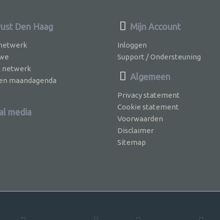
ust Den Haag
Mijn Account
 netwerk
Inloggen
 we
Support / Ondersteuning
k netwerk
Algemeen
jven maandagenda
Privacy statement
Cookie statement
al media
Voorwaarden
Disclaimer
Sitemap