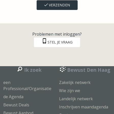
VERZENDEN
Problemen met inloggen?
STEL JE VRAAG
Ik zoek
Bewust Den Haag
een
Zakelijk netwerk
Professional/Organisatie
Wie zijn we
de Agenda
Landelijk netwerk
Bewust Deals
Inschrijven maandagenda
Bewust Aanbod