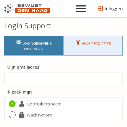
Username
Website
url
inloggen
Login Support
LOGINGEGEVENS
HULP / FAQ / TIPS
OPVRAGEN
Mijn emailadres
Ik zoek mijn
Gebruikersnaam
Wachtwoord