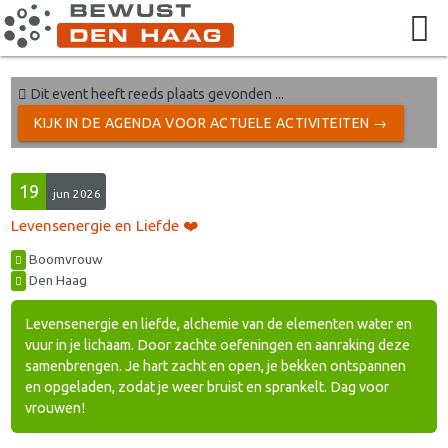
Dit event heeft reeds plaats gevonden ...
KIJK IN DE AGENDA VOOR ACTUELE ACTIVITEITEN →
19
jun 2026
Levensenergie en Liefde ❤️
Boomvrouw
Den Haag
Levensenergie en liefde, alchemie van de elementen water en
vuur in je lichaam. Door zachte oefeningen en aanraking deze
samenbrengen. Je hart zacht en open, je bekken ontspannen
en opgeladen, zodat je weer bruist en sprankelt. Dag voor
vrouwen!