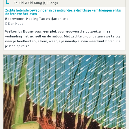
Tai Chi & Chi Kung (Qi Gong)
Zachte helende bewegingen in de natuur die je dicht bij je kern brengen en bij
de bron van het leven
Boomvrouw - Healing Tao en sjamanisme
Den Haag
Welkom bij Boomvrouw, een plek voor vrouwen die op zoek zijn naar
verbinding met zichzelf en de natuur. Met zachte qi-gongs gaan we terug
naar je heelheid en je kern, waar je je innerlijke stem weer kunt horen. Ga
je mee op reis ?