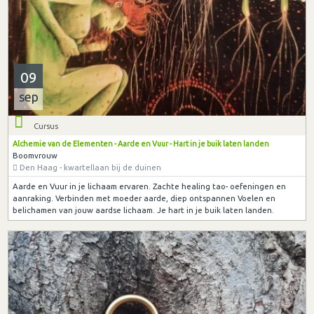
09
sep
Cursus
Alchemie van de Elementen - Aarde en Vuur - Hart in je buik laten landen
Boomvrouw
Den Haag - kwartellaan bij de duinen
Aarde en Vuur in je lichaam ervaren. Zachte healing tao- oefeningen en
aanraking. Verbinden met moeder aarde, diep ontspannen Voelen en
belichamen van jouw aardse lichaam. Je hart in je buik laten landen.