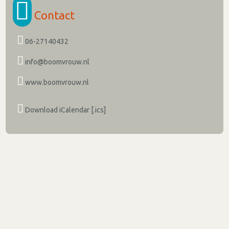
Contact
06-27140432
info@boomvrouw.nl
www.boomvrouw.nl
Download iCalendar [.ics]