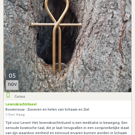
05
nov
Cursus
Levenskrachtritueel
Boomvrouw - Zuiveren en helen van lichaam en Ziel
Den Haag
Tijd voor Leven! Het levenskrachtritueel is een meditatie in beweging. Een
oeroude kosmische taal, die je laat terugvallen in een oorspronkelijke staat
van zijn waardoor eenheid en eenvoud ervaren kunnen worden in lichaam