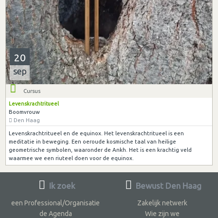
20
sep
Cursus
Levenskrachtritueel
Boomvrouw
Den Haag
Levenskrachtritueel en de equinox. Het levenskrachtritueel is een
meditatie in beweging. Een oeroude kosmische taal van heilige
geometrische symbolen, waaronder de Ankh. Het is een krachtig veld
waarmee we een riuteel doen voor de equinox.
Ik zoek
Bewust Den Haag
een Professional/Organisatie
Zakelijk netwerk
de Agenda
Wie zijn we