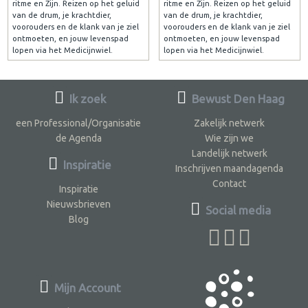
ritme en Zijn. Reizen op het geluid
ritme en Zijn. Reizen op het geluid
van de drum, je krachtdier,
van de drum, je krachtdier,
voorouders en de klank van je ziel
voorouders en de klank van je ziel
ontmoeten, en jouw levenspad
ontmoeten, en jouw levenspad
lopen via het Medicijnwiel.
lopen via het Medicijnwiel.
Ik zoek
Bewust Den Haag
een Professional/Organisatie
Zakelijk netwerk
de Agenda
Wie zijn we
Landelijk netwerk
Inspiratie
Inschrijven maandagenda
Contact
Inspiratie
Nieuwsbrieven
Social media
Blog
Mijn Account