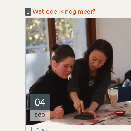
Wat doe ik nog meer?
04
sep
Cursus