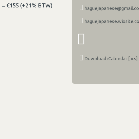
5) = €155 (+21% BTW)
haguejapanese@gmail.c
haguejapanese.wixsite.c
Download iCalendar [.ics]