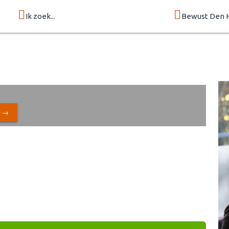
Ik zoek...
Bewust Den 
N →