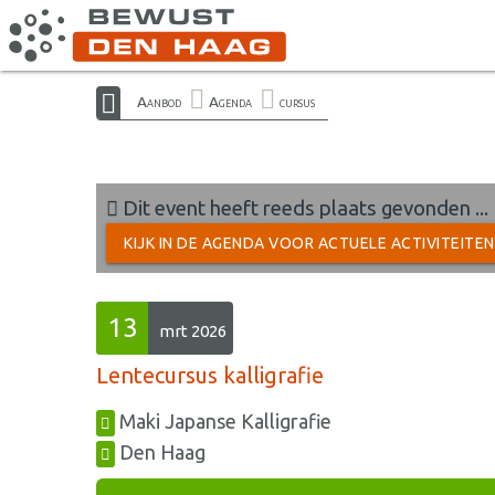
Aanbod
Agenda
cursus
Dit event heeft reeds plaats gevonden ...
KIJK IN DE AGENDA VOOR ACTUELE ACTIVITEITE
13
mrt 2026
Lentecursus kalligrafie
Maki Japanse Kalligrafie
Den Haag