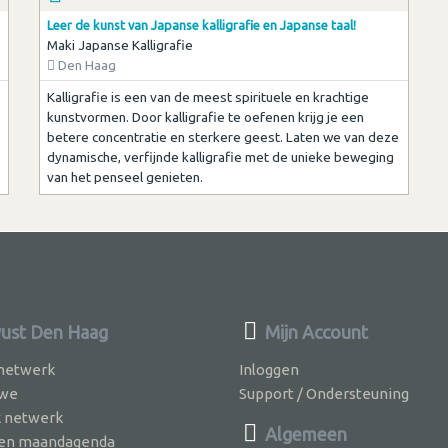
Leer de kunst van Japanse kalligrafie en Japanse taal!
Maki Japanse Kalligrafie
Den Haag
Kalligrafie is een van de meest spirituele en krachtige
kunstvormen. Door kalligrafie te oefenen krijg je een
betere concentratie en sterkere geest. Laten we van deze
dynamische, verfijnde kalligrafie met de unieke beweging
van het penseel genieten.
ust Den Haag
Mijn Account
 netwerk
Inloggen
 we
Support / Ondersteuning
k netwerk
Algemeen
jven maandagenda