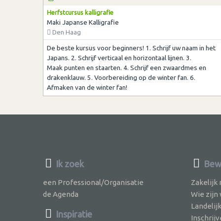
Herfstcursus kalligrafie
Maki Japanse Kalligrafie
Den Haag
De beste kursus voor beginners! 1. Schrijf uw naam in het
Japans. 2. Schrijf verticaal en horizontaal lijnen. 3.
Maak punten en staarten. 4. Schrijf een zwaardmes en
drakenklauw. 5. Voorbereiding op de winter fan. 6.
Afmaken van de winter fan!
Ik zoek
Bew
een Professional/Organisatie
Zakelijk
de Agenda
Wie zijn
Landelij
Inspiratie
Inschri