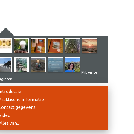
Klik om te
rgroten
Introductie
Praktische informatie
Contact gegevens
Video
Alles van...