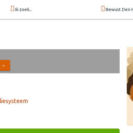
Ik zoek...
Bewust Den 
N →
liesysteem