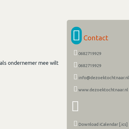
Contact
0682719929
je als ondernemer mee wilt
0682719929
info@dezoektochtnaar.nl
www.dezoektochtnaar.nl
Download iCalendar [.ics]