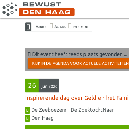
Aanbod
Agenda
evenement
Dit event heeft reeds plaats gevonden ...
KIJK IN DE AGENDA VOOR ACTUELE ACTIVITEITE
26
jun 2026
Inspirerende dag over Geld en het Fami
De Zeeboezem - De ZoektochtNaar
Den Haag