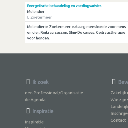
Energetische behandeling en voedingsadvies
Molendier
Zoetermeer
Molendier in Zoetermeer: natuurgeneeskunde voor mens
en dier, Reiki cursussen, Shin-Do cursus. Gedragstherapie
voor honden.
Ik zoek
Bew
een Professional/Organisatie
Zakelijk
de Agenda
Wie zijn
Landelij
Inspiratie
Inschri
Contact
Inspiratie