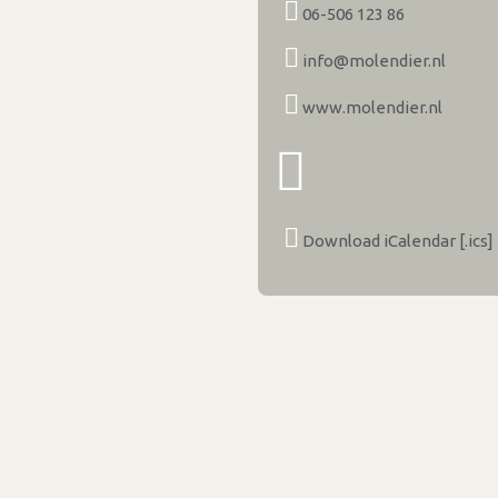
06-506 123 86
info@molendier.nl
www.molendier.nl
Download iCalendar [.ics]