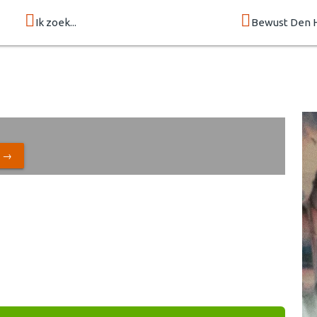
Ik zoek...
Bewust Den 
N →