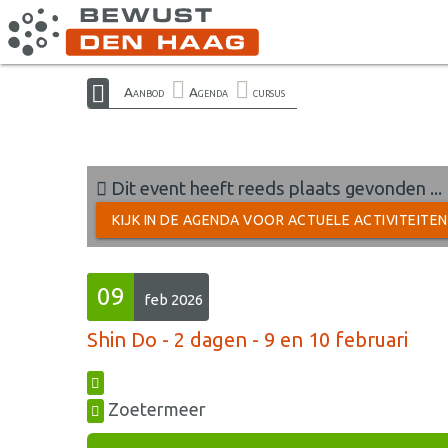
Aanbod
Agenda
cursus
Dit event heeft reeds plaats gevonden ...
KIJK IN DE AGENDA VOOR ACTUELE ACTIVITEITE
09
feb 2026
Shin Do - 2 dagen - 9 en 10 februari
Zoetermeer