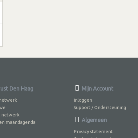
ust Den Haag
Mijn Account
 netwerk
Inloggen
 we
Support / Ondersteuning
k netwerk
Algemeen
jven maandagenda
Privacy statement